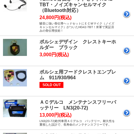
TBT・ノイズキャンセルマイク
（Bluetooth対応）
24,800円(税込)
騒音に強い骨伝導ヘッドセットにＥＣＭマイク（ノイズ
キャンセルマイク）がついたHG42-TBT！米軍で実証済
みの骨伝導技術！
ポルシェデザイン クレストキーホ
ルダー ブラック
3,000円(税込)
ポルシェ用フードクレストエンブレ
ム 911/930/964
SOLD OUT
ＡＣデルコ メンテナンスフリーバ
ッテリー LN3(20-72)
13,000円(税込)
LN3(20-72)欧州車用ＡＣデルコ バッテリー。耐久性を
重視した設計で、長寿命のメンテナンスフリーです。