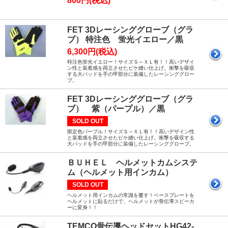
800円(税込)
FET 3Dレーシンググローブ（グラ
ブ） 特注色 蛍光イエロー／黒
6,300円(税込)
特注色蛍光イエロー！サイズＳ～ＸＬ有！！高いデザイ
ン性と装着感を両立させたピケ縫い仕上げ。衝撃を吸収
する大パッドを手の甲部分に装備したレーシンググロー
ブ。
FET 3Dレーシンググローブ（グラ
ブ） 紫（パープル）／黒
SOLD OUT
限定色パープル！サイズＳ～ＸＬ有！！高いデザイン性
と装着感を両立させたピケ縫い仕上げ。衝撃を吸収する
大パッドを手の甲部分に装備したレーシンググローブ。
ＢＵＨＥＬ ヘルメットカムシステ
ム（ヘルメット用インカム）
SOLD OUT
ヘルメット用インカムの常識を覆す！ベースプレートを
ヘルメットに貼るだけで、ヘルメットが骨伝導スピーカ
ーに変身！！
TEMCO骨伝導ヘッドセットHG42-