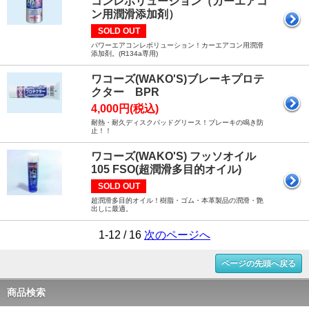
コンレボリューション（カーエアコ
ン用潤滑添加剤）
SOLD OUT
パワーエアコンレボリューション！カーエアコン用潤滑
添加剤。(R134a専用)
ワコーズ(WAKO'S)ブレーキプロテ
クター BPR
4,000円(税込)
耐熱・耐久ディスクパッドグリース！ブレーキの鳴き防
止！！
ワコーズ(WAKO'S) フッソオイル
105 FSO(超潤滑多目的オイル)
SOLD OUT
超潤滑多目的オイル！樹脂・ゴム・本革製品の潤滑・艶
出しに最適。
1-12 / 16
次のページへ
ページの先頭へ戻る
商品検索