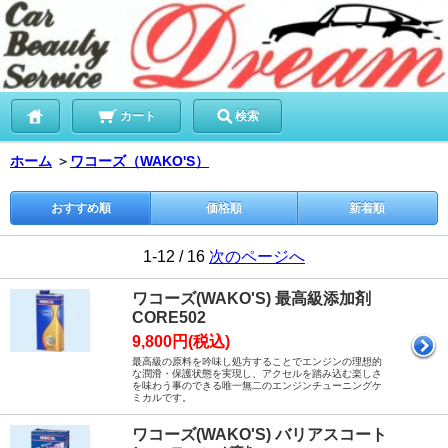
カート
検索
ホーム
＞
ワコーズ（WAKO'S）
おすすめ順
価格順
新着順
1-12 / 16
次のページへ
ワコーズ(WAKO'S) 最高級添加剤
CORE502
9,800円(税込)
最高級の原料を吟味し処方することでエンジンの理想的
な潤滑・保護状態を実現し、アクセルを踏み込む楽しさ
を味わう事のできる唯一無二のエンジンチューニングケ
ミカルです。
ワコーズ(WAKO'S) バリアスコート