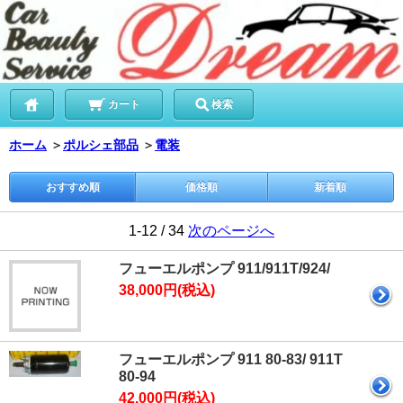
カート
検索
ホーム
＞
ポルシェ部品
＞
電装
おすすめ順
価格順
新着順
1-12 / 34
次のページへ
フューエルポンプ 911/911T/924/
38,000円(税込)
フューエルポンプ 911 80-83/ 911T
80-94
42,000円(税込)