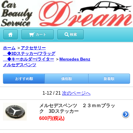
カート
検索
ホーム
＞
アクセサリー
◆3Dステッカー/フラッグ
◆キーホルダー/ライター
＞
Mercedes Benz
メルセデスベンツ
おすすめ順
価格順
新着順
1-12 / 21
次のページへ
メルセデスベンツ ２３ｍｍブラッ
ク 3Dステッカー
600円(税込)