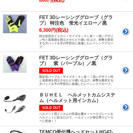
800円(税込)
FET 3Dレーシンググローブ（グラ
ブ） 特注色 蛍光イエロー／黒
6,300円(税込)
特注色蛍光イエロー！サイズＳ～ＸＬ有！！高いデザイ
ン性と装着感を両立させたピケ縫い仕上げ。衝撃を吸収
する大パッドを手の甲部分に装備したレーシンググロー
ブ。
FET 3Dレーシンググローブ（グラ
ブ） 紫（パープル）／黒
SOLD OUT
限定色パープル！サイズＳ～ＸＬ有！！高いデザイン性
と装着感を両立させたピケ縫い仕上げ。衝撃を吸収する
大パッドを手の甲部分に装備したレーシンググローブ。
ＢＵＨＥＬ ヘルメットカムシステ
ム（ヘルメット用インカム）
SOLD OUT
ヘルメット用インカムの常識を覆す！ベースプレートを
ヘルメットに貼るだけで、ヘルメットが骨伝導スピーカ
ーに変身！！
TEMCO骨伝導ヘッドセットHG42-