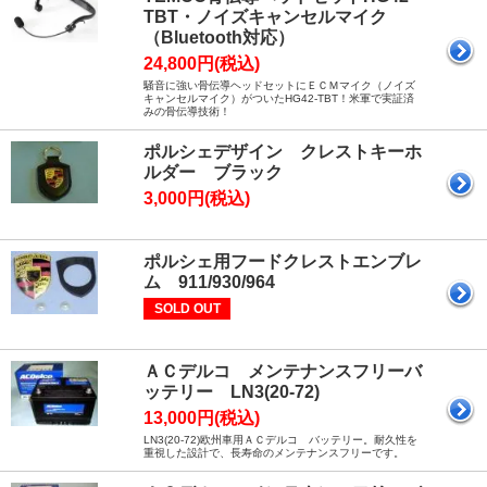
TBT・ノイズキャンセルマイク
（Bluetooth対応）
24,800円(税込)
騒音に強い骨伝導ヘッドセットにＥＣＭマイク（ノイズ
キャンセルマイク）がついたHG42-TBT！米軍で実証済
みの骨伝導技術！
ポルシェデザイン クレストキーホ
ルダー ブラック
3,000円(税込)
ポルシェ用フードクレストエンブレ
ム 911/930/964
SOLD OUT
ＡＣデルコ メンテナンスフリーバ
ッテリー LN3(20-72)
13,000円(税込)
LN3(20-72)欧州車用ＡＣデルコ バッテリー。耐久性を
重視した設計で、長寿命のメンテナンスフリーです。