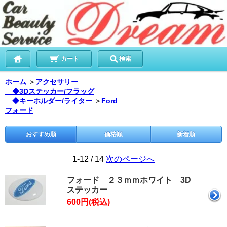
カート
検索
ホーム
＞
アクセサリー
◆3Dステッカー/フラッグ
◆キーホルダー/ライター
＞
Ford
フォード
おすすめ順
価格順
新着順
1-12 / 14
次のページへ
フォード ２３ｍｍホワイト 3D
ステッカー
600円(税込)