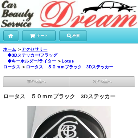
カート
検索
ホーム
＞
アクセサリー
◆3Dステッカー/フラッグ
◆キーホルダー/ライター
＞
Lotus
ロータス
＞
ロータス ５０ｍｍブラック 3Dステッカー
前の商品へ
次の商品へ
ロータス ５０ｍｍブラック 3Dステッカー