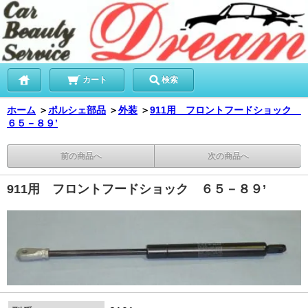
カート
検索
ホーム
＞
ポルシェ部品
＞
外装
＞
911用 フロントフードショック
６５－８９’
前の商品へ
次の商品へ
911用 フロントフードショック ６５－８９’