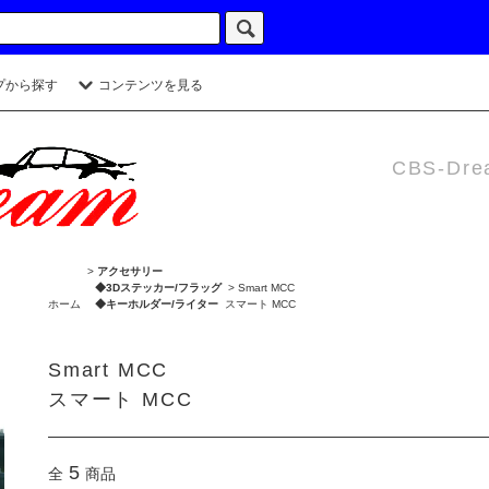
プから探す
コンテンツを見る
CBS-Dre
>
アクセサリー
◆3Dステッカー/フラッグ
>
Smart MCC
ホーム
◆キーホルダー/ライター
スマート MCC
Smart MCC
スマート MCC
5
全
商品