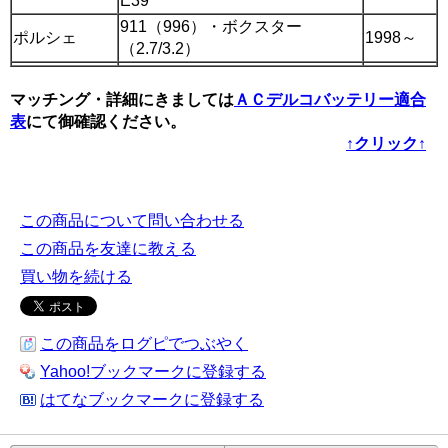
E39
911（996）・ボクスター
ポルシェ
1998～
（2.7/3.2）
マッチング・詳細にきましては
ＡＣデルコバッテリー適合
表
にて御確認ください。
↑クリック↑
この商品について問い合わせる
この商品を友達に教える
買い物を続ける
この商品をログピでつぶやく
Yahoo!ブックマークに登録する
はてなブックマークに登録する