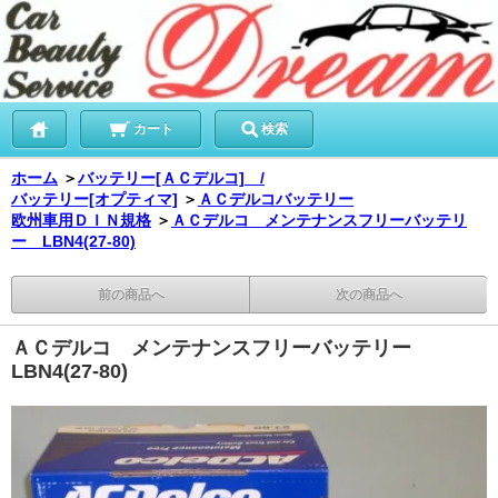
カート
検索
ホーム
＞
バッテリー[ＡＣデルコ] /
バッテリー[オプティマ]
＞
ＡＣデルコバッテリー
欧州車用ＤＩＮ規格
＞
ＡＣデルコ メンテナンスフリーバッテリ
ー LBN4(27-80)
前の商品へ
次の商品へ
ＡＣデルコ メンテナンスフリーバッテリー
LBN4(27-80)