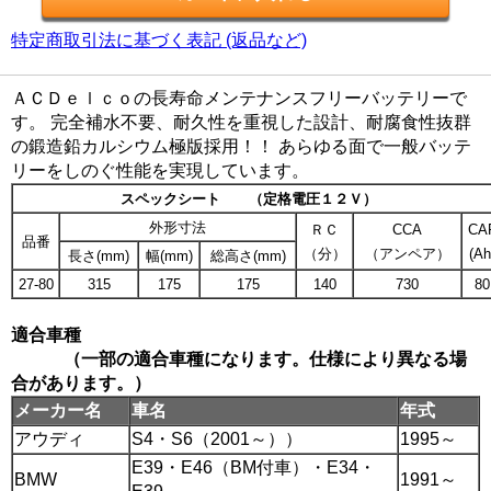
特定商取引法に基づく表記 (返品など)
ＡＣＤｅｌｃｏの長寿命メンテナンスフリーバッテリーで
す。 完全補水不要、耐久性を重視した設計、耐腐食性抜群
の鍛造鉛カルシウム極版採用！！ あらゆる面で一般バッテ
リーをしのぐ性能を実現しています。
スペックシート （定格電圧１２Ｖ）
外形寸法
ＲＣ
CCA
CA
品番
（分）
（アンペア）
(Ah
長さ(mm)
幅(mm)
総高さ(mm)
27-80
315
175
175
140
730
80
適合車種
（一部の適合車種になります。仕様により異なる場
合があります。）
メーカー名
車名
年式
アウディ
S4・S6（2001～））
1995～
E39・E46（BM付車）・E34・
BMW
1991～