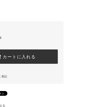
)
個
カートに入れる
く表記
える