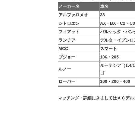
メーカー名
車名
アルファロメオ
33
シトロエン
AX・BX・C2・C
フィアット
バルケッタ・パン
ランチア
デルタ・イプシロ
MCC
スマート
プジョー
106・205
ルーテシア（1.4/
ルノー
ゴ
ローバー
100・200・400
マッチング・詳細にきましては
ＡＣデル