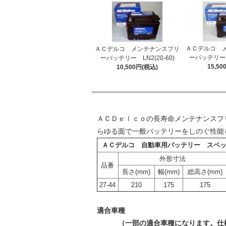
ＡＣデルコ 
ＡＣデルコ メンテナンスフリ
ーバッテリー L
ーバッテリー LN2(20-60)
15,5
10,500円(税込)
ＡＣＤｅｌｃｏの長寿命メンテナンスフ
らゆる面で一般バッテリーをしのぐ性能
ＡＣデルコ 自動車用バッテリー スペ
外形寸法
品番
長さ(mm)
幅(mm)
総高さ(mm)
27-44
210
175
175
適合車種
（一部の適合車種になります。仕様