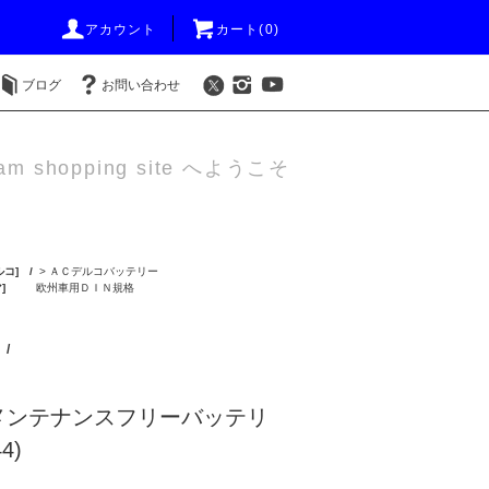
アカウント
カート(0)
ブログ
お問い合わせ
am shopping site へようこそ
コ] /
>
ＡＣデルコバッテリー
]
欧州車用ＤＩＮ規格
/
メンテナンスフリーバッテリ
4)