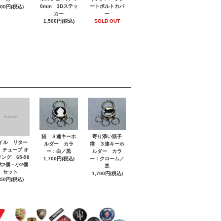
0mm 3Dステッ
ートボルトカバ
800円(税込)
カー
ー
1,500円(税込)
SOLD OUT
猫 ３連キーホ
寄り添い猫子
イル リター
ルダー カラ
猫 ３連キーホ
 チューブ オ
ー：白／黒
ルダー カラ
ング 65-98
1,700円(税込)
ー：クローム／
2個・小2個
黒
セット
1,700円(税込)
850円(税込)