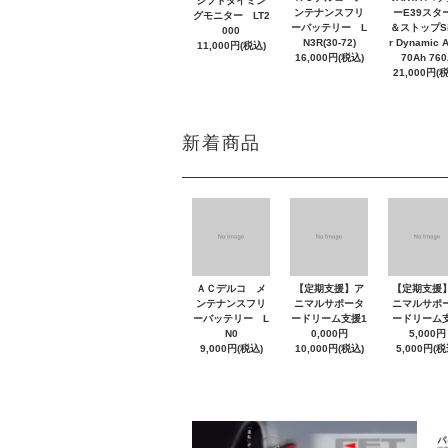
シフトタイミン
ンテナンスフリ
ーE39スタ
グモニター LT2
ーバッテリー L
＆ストップSi
000
N3R(30-72)
r Dynamic 
11,000円(税込)
16,000円(税込)
70Ah 760
21,000円(
新着商品
ＡＣデルコ メ
【定期支援】ア
【定期支援
ンテナンスフリ
ニマルサポータ
ニマルサポ
ーバッテリー L
ードリーム支援1
ードリーム
N0
0,000円
5,000円
9,000円(税込)
10,000円(税込)
5,000円(税