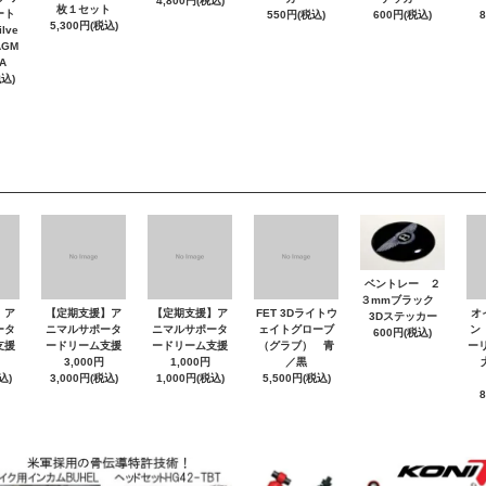
4,800円(税込)
枚１セット
ート
550円(税込)
600円(税込)
5,300円(税込)
lve
AGM
A
税込)
ベントレー ２
３mmブラック
】ア
【定期支援】ア
【定期支援】ア
FET 3Dライトウ
オ
3Dステッカー
ータ
ニマルサポータ
ニマルサポータ
ェイトグローブ
ン
600円(税込)
支援
ードリーム支援
ードリーム支援
（グラブ） 青
ーリ
3,000円
1,000円
／黒
大
込)
3,000円(税込)
1,000円(税込)
5,500円(税込)