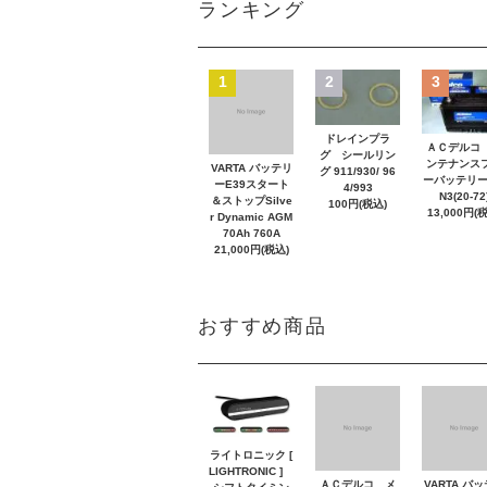
ランキング
1
2
3
ドレインプラ
ＡＣデルコ
グ シールリン
ンテナンス
VARTA バッテリ
グ 911/930/ 96
ーバッテリー
ーE39スタート
4/993
N3(20-72
＆ストップSilve
100円(税込)
13,000円(
r Dynamic AGM
70Ah 760A
21,000円(税込)
おすすめ商品
ライトロニック [
LIGHTRONIC ]
ＡＣデルコ メ
VARTA バ