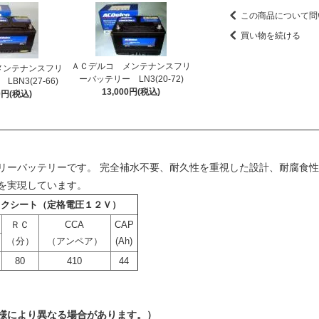
この商品について問
買い物を続ける
ＡＣデルコ メンテナンスフリ
メンテナンスフリ
ーバッテリー LN3(20-72)
BN3(27-66)
13,000円(税込)
00円(税込)
リーバッテリーです。 完全補水不要、耐久性を重視した設計、耐腐食性
を実現しています。
ックシート（定格電圧１２Ｖ）
ＲＣ
CCA
CAP
（分）
（アンペア）
(Ah)
80
410
44
により異なる場合があります。）