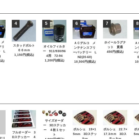
4
5
6
7
8
 メ
ホイールラグナ
ＡＣデルコ メ
Ａ
スタッドボルト
オイルフィルタ
フリ
ット 貫通
ンテナンスフリ
ン
６６ｍｍ
ー 911/930/96
 L
450円(税込)
ーバッテリー L
ー
1,150円(税込)
4用 72-94
)
N2(20-60)
B
1,200円(税込)
税込)
10,500円(税込)
10
サイズオーダ
ー 3Dステッカ
ポルシェ 19×1
ポルシェ 22.7×
ポ
ー ４枚１セッ
フルオーダー 3
5mm 3Dステッ
17.3ｍｍ 3Dス
5m
ト
Dステッカー ４
ッテリ
カー
テッカー