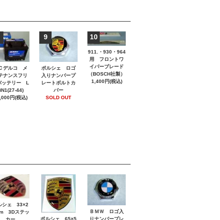
9
10
911.・930・964
用 フロントワ
イパーブレード
ポルシェ ロゴ
Ｃデルコ メ
（BOSCH社製）
入りナンバープ
テナンスフリ
1,400円(税込)
レートボルトカ
バッテリー L
バー
N1(27-44)
SOLD OUT
,000円(税込)
ルシェ 33×2
ＢＭＷ ロゴ入
m 3Dステッ
ポルシェ 65×5
りナンバープレ
カー