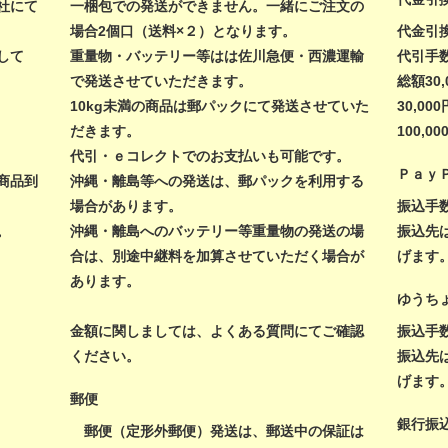
社にて
一梱包での発送ができません。一緒にご注文の
場合2個口（送料×２）となります。
代金引
して
重量物・バッテリー等はは佐川急便・西濃運輸
代引手
で発送させていただきます。
総額30
10kg未満の商品は郵パックにて発送させていた
30,00
だきます。
100,
代引・ｅコレクトでのお支払いも可能です。
Ｐａｙ
商品到
沖縄・離島等への発送は、郵パックを利用する
場合があります。
振込手
。
沖縄・離島へのバッテリー等重量物の発送の場
振込先
合は、別途中継料を加算させていただく場合が
げます
あります。
ゆうち
金額に関しましては、
よくある質問
にてご確認
振込手
ください。
振込先
げます
郵便
銀行振
郵便（定形外郵便）発送は、郵送中の保証は