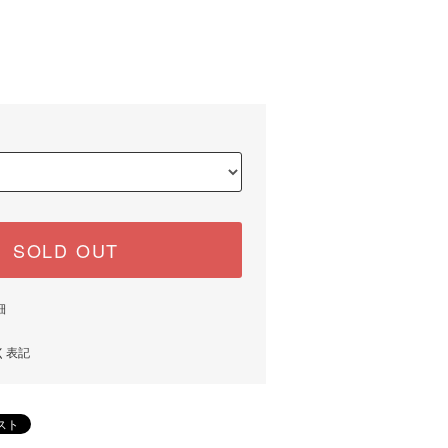
)
SOLD OUT
細
く表記