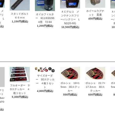
 メ
ホイールラグナ
ＡＣデルコ メ
Ａ
スタッドボルト
オイルフィルタ
フリ
ット 貫通
ンテナンスフリ
ン
６６ｍｍ
ー 911/930/96
 L
450円(税込)
ーバッテリー L
ー
1,150円(税込)
4用 72-94
)
N2(20-60)
B
1,200円(税込)
税込)
10,500円(税込)
10
サイズオーダ
ー 3Dステッカ
ポルシェ 19×1
ポルシェ 22.7×
ポ
ー ４枚１セッ
フルオーダー 3
5mm 3Dステッ
17.3ｍｍ 3Dス
5
ト
Dステッカー ４
ッテリ
カー
テッカー
4,800円(税込)
枚１セット
ート
550円(税込)
600円(税込)
5,300円(税込)
ver
M70
税込)