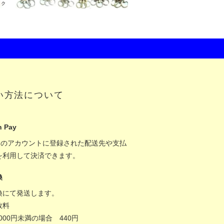
い方法について
 Pay
onのアカウントに登録された配送先や支払
を利用して決済できます。
換
換にて発送します。
数料
,000円未満の場合 440円