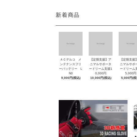
新着商品
ＡＣデルコ メ
【定期支援】ア
【定期支援
ンテナンスフリ
ニマルサポータ
ニマルサポ
ーバッテリー L
ードリーム支援1
ードリーム
N0
0,000円
5,000円
9,000円(税込)
10,000円(税込)
5,000円(税