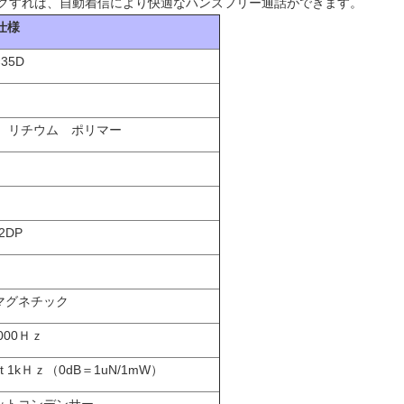
グすれば、自動着信により快適なハンズフリー通話ができます。
仕様
×35D
0mA リチウム ポリマー
A2DP
マグネチック
000Ｈｚ
 at 1kＨｚ（0dB＝1uN/1mW）