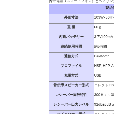
携帯電話（スマートフォン）とペアリン
製品
外形寸法
103W×50H
重 量
60ｇ
内蔵バッテリー
3.7V40
連続使用時間
約5時間
通信方式
Bluetooth
プロファイル
HSP, HFP, 
充電方式
USB
骨伝導スピーカー形式
エレクトロ
レシーバー周波特性
300Ｈｚ～3
レシーバー出力レベル
92dB±5dB