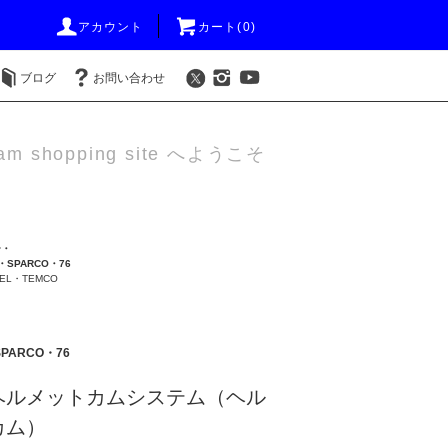
アカウント
カート(0)
ブログ
お問い合わせ
am shopping site へようこそ
ー・
・SPARCO・76
L・TEMCO
PARCO・76
ヘルメットカムシステム（ヘル
カム）