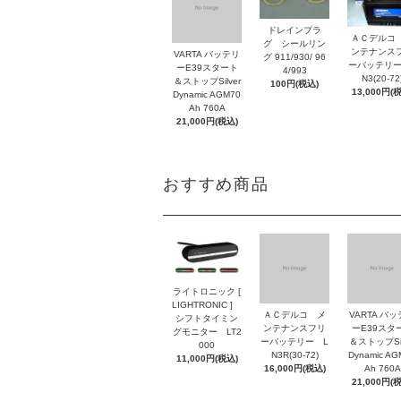
ドレインプラ
ＡＣデルコ
グ シールリン
ンテナンス
VARTA バッテリ
グ 911/930/ 96
ーバッテリー
ーE39スタート
4/993
N3(20-72
＆ストップSilver
100円(税込)
13,000円(
Dynamic AGM70
Ah 760A
21,000円(税込)
おすすめ商品
ライトロニック [
LIGHTRONIC ]
ＡＣデルコ メ
VARTA バ
シフトタイミン
ンテナンスフリ
ーE39スタ
グモニター LT2
ーバッテリー L
＆ストップSil
000
N3R(30-72)
Dynamic AG
11,000円(税込)
16,000円(税込)
Ah 760A
21,000円(