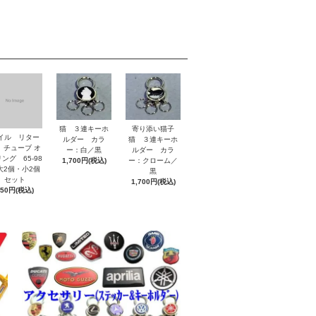
猫 ３連キーホ
寄り添い猫子
イル リター
ルダー カラ
猫 ３連キーホ
 チューブ オ
ー：白／黒
ルダー カラ
ング 65-98
1,700円(税込)
ー：クローム／
2個・小2個
黒
セット
1,700円(税込)
850円(税込)