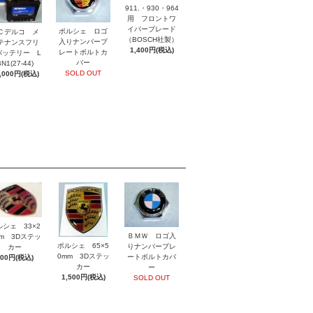
911.・930・964
用 フロントワ
イパーブレード
ポルシェ ロゴ
Ｃデルコ メ
（BOSCH社製）
入りナンバープ
テナンスフリ
1,400円(税込)
レートボルトカ
バッテリー L
バー
N1(27-44)
SOLD OUT
,000円(税込)
ルシェ 33×2
ＢＭＷ ロゴ入
mm 3Dステッ
ポルシェ 65×5
りナンバープレ
カー
0mm 3Dステッ
ートボルトカバ
800円(税込)
カー
ー
1,500円(税込)
SOLD OUT