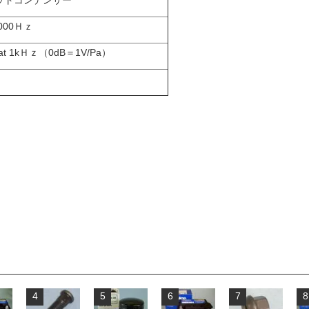
ットコンデンサー
000Ｈｚ
 at 1kＨｚ（0dB＝1V/Pa）
4
5
6
7
8