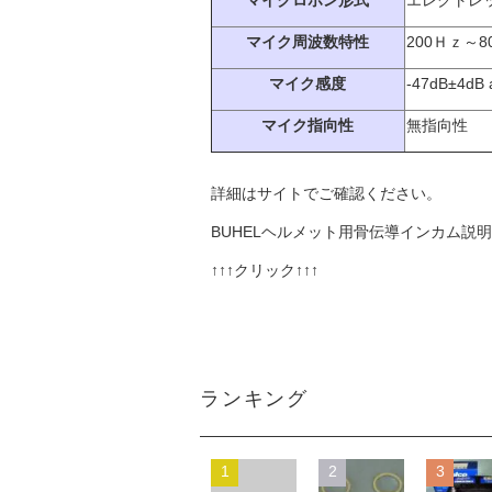
マイクロホン形式
エレクトレ
マイク周波数特性
200Ｈｚ～8
マイク感度
-47dB±4dB
マイク指向性
無指向性
詳細はサイトでご確認ください。
BUHELヘルメット用骨伝導インカム説明
↑↑↑クリック↑↑↑
ランキング
1
2
3