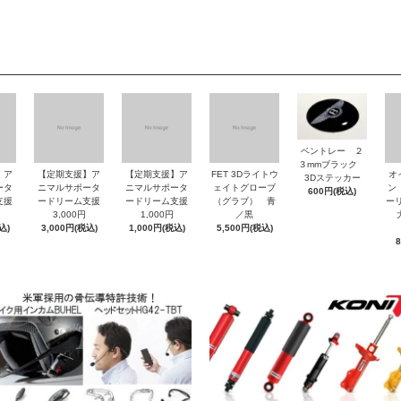
ベントレー ２
３mmブラック
】ア
【定期支援】ア
【定期支援】ア
FET 3Dライトウ
オ
3Dステッカー
ータ
ニマルサポータ
ニマルサポータ
ェイトグローブ
ン
600円(税込)
支援
ードリーム支援
ードリーム支援
（グラブ） 青
ーリ
3,000円
1,000円
／黒
大
込)
3,000円(税込)
1,000円(税込)
5,500円(税込)