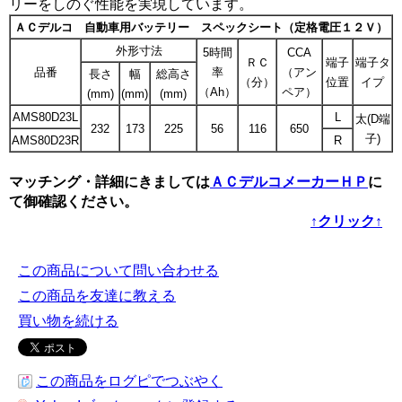
リーをしのぐ性能を実現しています。
ＡＣデルコ 自動車用バッテリー スペックシート（定格電圧１２Ｖ）
外形寸法
5時間
CCA
ＲＣ
端子
端子タ
品番
率
（アン
長さ
幅
総高さ
（分）
位置
イプ
（Ah）
ペア）
(mm)
(mm)
(mm)
AMS80D23L
L
太(D端
232
173
225
56
116
650
子)
AMS80D23R
R
マッチング・詳細にきましては
ＡＣデルコメーカーＨＰ
に
て御確認ください。
↑クリック↑
この商品について問い合わせる
この商品を友達に教える
買い物を続ける
この商品をログピでつぶやく