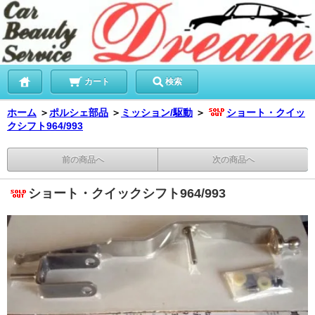
カート
検索
ホーム
＞
ポルシェ部品
＞
ミッション/駆動
＞
ショート・クイッ
クシフト964/993
前の商品へ
次の商品へ
ショート・クイックシフト964/993