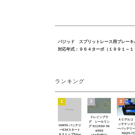
パジッド スプリットレース用ブレーキ
対応年式：９６４ターボ（１９９１
ランキング
1
2
3
ドレインプラ
ＡＣデルコ
グ シールリン
ンテナンス
VARTA バッテリ
グ 911/930/ 96
ーバッテリー
ーE39スタート
4/993
N3(20-72
＆ストップSilve