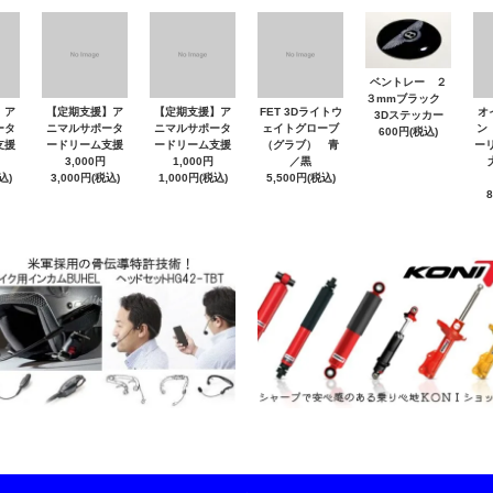
ベントレー ２
３mmブラック
】ア
【定期支援】ア
【定期支援】ア
FET 3Dライトウ
オ
3Dステッカー
ータ
ニマルサポータ
ニマルサポータ
ェイトグローブ
ン
600円(税込)
支援
ードリーム支援
ードリーム支援
（グラブ） 青
ーリ
3,000円
1,000円
／黒
大
込)
3,000円(税込)
1,000円(税込)
5,500円(税込)