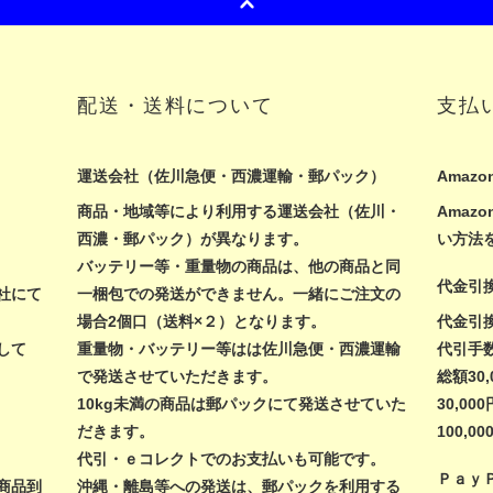
配送・送料について
支払
運送会社（佐川急便・西濃運輸・郵パック）
Amazon
商品・地域等により利用する運送会社（佐川・
Ama
西濃・郵パック）が異なります。
い方法
バッテリー等・重量物の商品は、他の商品と同
代金引
社にて
一梱包での発送ができません。一緒にご注文の
場合2個口（送料×２）となります。
代金引
して
重量物・バッテリー等はは佐川急便・西濃運輸
代引手
で発送させていただきます。
総額30
10kg未満の商品は郵パックにて発送させていた
30,00
だきます。
100,
代引・ｅコレクトでのお支払いも可能です。
Ｐａｙ
商品到
沖縄・離島等への発送は、郵パックを利用する