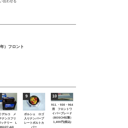
い合わせる
年）フロント
9
10
911.・930・964
用 フロントワ
イパーブレード
ポルシェ ロゴ
Ｃデルコ メ
（BOSCH社製）
入りナンバープ
テナンスフリ
1,400円(税込)
レートボルトカ
バッテリー L
バー
N1(27-44)