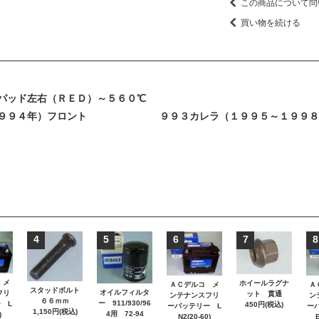
この商品について問
買い物を続ける
パッド左右（ＲＥＤ）～５６０℃
～１９９４年）フロント ９９３カレラ（１９９５～１９９８
4
5
6
7
8
 メ
ホイールラグナ
ＡＣデルコ メ
Ａ
スタッドボルト
オイルフィルタ
フリ
ット 貫通
ンテナンスフリ
ン
６６ｍｍ
ー 911/930/96
 L
450円(税込)
ーバッテリー L
ー
1,150円(税込)
4用 72-94
)
N2(20-60)
B