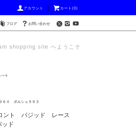
アカウント
カート(0)
ブログ
お問い合わせ
am shopping site へようこそ
レーキ
９６４
ポルシェ９９３
 フロント パジッド レース
パッド