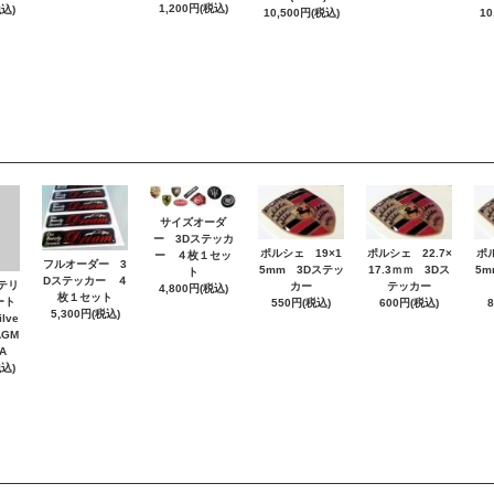
1,200円(税込)
税込)
10,500円(税込)
10
サイズオーダ
ー 3Dステッカ
ポルシェ 19×1
ポルシェ 22.7×
ポ
ー ４枚１セッ
フルオーダー 3
5mm 3Dステッ
17.3ｍｍ 3Dス
5m
ト
Dステッカー ４
ッテリ
カー
テッカー
4,800円(税込)
枚１セット
ート
550円(税込)
600円(税込)
5,300円(税込)
lve
AGM
A
税込)