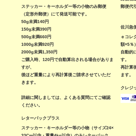
ステッカー・キーホルダー等の小物のみ郵便
郵便代
（定形外郵便）にて発送可能です。
50g未満140円
佐川急
150g未満390円
500g未満660円
ｅコレ
1000g未満920円
額×5
2000g未満1,350円
自動的
ご購入時、120円で自動算出される場合がありま
す。
すが、
再計算
後ほど重量により再計算後ご請求させていただ
ます。
きます。
クレジ
詳細に関しましては、
よくある質問
にてご確認
ください。
レターパックプラス
ステッカー・キーホルダー等の小物（サイズ24×
33Cm以内・重量4kg以内）のみレターパック