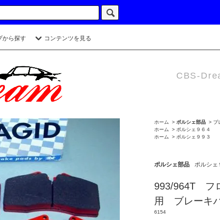
プから探す
コンテンツを見る
CBS-Dre
ホーム
>
ポルシェ部品
>
ブ
ホーム
>
ポルシェ９６４
ホーム
>
ポルシェ９９３
ポルシェ部品
ポルシェ
993/964T
用 ブレーキ
6154