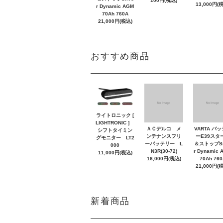
100円(税込)
13,000円(
r Dynamic AGM
70Ah 760A
21,000円(税込)
おすすめ商品
ライトロニック [
LIGHTRONIC ]
ＡＣデルコ メ
VARTA バ
シフトタイミン
ンテナンスフリ
ーE39スタ
グモニター LT2
ーバッテリー L
＆ストップSi
000
N3R(30-72)
r Dynamic 
11,000円(税込)
16,000円(税込)
70Ah 760
21,000円(
新着商品