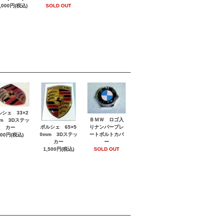
SOLD OUT
,000円(税込)
ルシェ 33×2
ＢＭＷ ロゴ入
m 3Dステッ
ポルシェ 65×5
りナンバープレ
カー
0mm 3Dステッ
ートボルトカバ
800円(税込)
カー
ー
1,500円(税込)
SOLD OUT