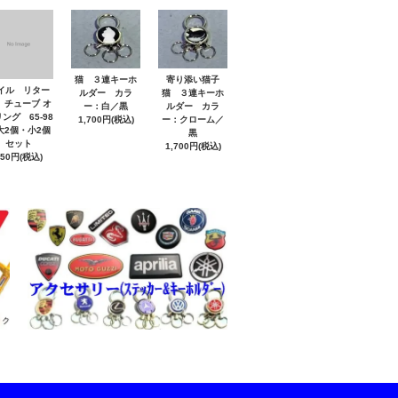
猫 ３連キーホ
寄り添い猫子
イル リター
ルダー カラ
猫 ３連キーホ
 チューブ オ
ー：白／黒
ルダー カラ
ング 65-98
1,700円(税込)
ー：クローム／
2個・小2個
黒
セット
1,700円(税込)
850円(税込)