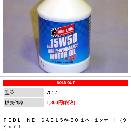
SOLD OUT
型番
7852
販売価格
1,800円(税込)
ＲＥＤＬＩＮＥ ＳＡＥ１５W-５０ １本 １クオート（９
４６ｍｌ）