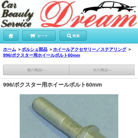
カート
検索
ホーム
＞
ポルシェ部品
＞
ホイールアクセサリー／ステアリング
＞
996/ボクスター用ホイールボルト60mm
前の商品へ
次の商品へ
996/ボクスター用ホイールボルト60mm