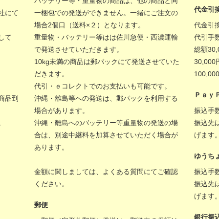
バッテリー等・重量物の商品は、他の商品と同
代金引
社にて
一梱包での発送ができません。一緒にご注文の
場合2個口（送料×２）となります。
代金引
して
重量物・バッテリー等はは佐川急便・西濃運輸
代引手
で発送させていただきます。
総額30
10kg未満の商品は郵パックにて発送させていた
30,00
だきます。
100,
代引・ｅコレクトでのお支払いも可能です。
Ｐａｙ
商品到
沖縄・離島等への発送は、郵パックを利用する
場合があります。
振込手
。
沖縄・離島へのバッテリー等重量物の発送の場
振込先
合は、別途中継料を加算させていただく場合が
げます
あります。
ゆうち
金額に関しましては、
よくある質問
にてご確認
振込手
ください。
振込先
げます
郵便
銀行振