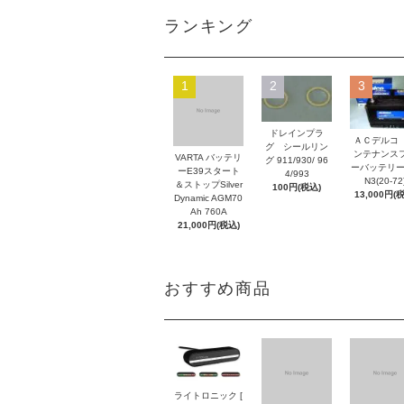
ランキング
1
2
3
ドレインプラ
ＡＣデルコ
グ シールリン
ンテナンス
VARTA バッテリ
グ 911/930/ 96
ーバッテリー
ーE39スタート
4/993
N3(20-72
＆ストップSilver
100円(税込)
13,000円(
Dynamic AGM70
Ah 760A
21,000円(税込)
おすすめ商品
ライトロニック [