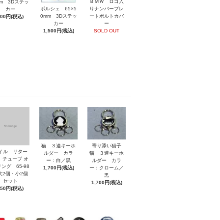
ＢＭＷ ロゴ入
mm 3Dステッ
ポルシェ 65×5
りナンバープレ
カー
0mm 3Dステッ
ートボルトカバ
800円(税込)
カー
ー
1,500円(税込)
SOLD OUT
猫 ３連キーホ
寄り添い猫子
イル リター
ルダー カラ
猫 ３連キーホ
 チューブ オ
ー：白／黒
ルダー カラ
ング 65-98
1,700円(税込)
ー：クローム／
2個・小2個
黒
セット
1,700円(税込)
850円(税込)