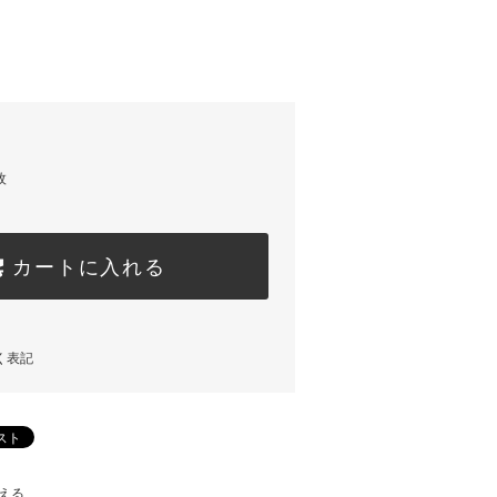
枚
カートに入れる
く表記
える