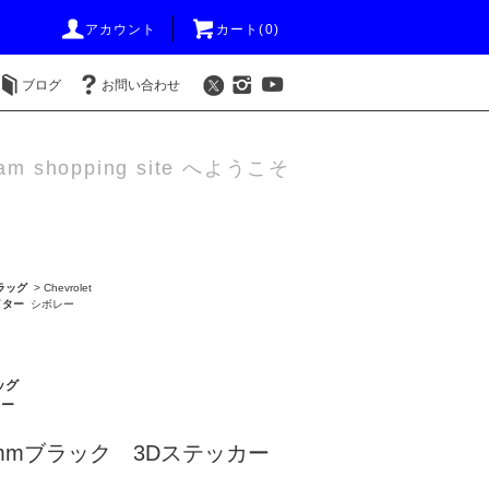
アカウント
カート(0)
ブログ
お問い合わせ
am shopping site へようこそ
ラッグ
>
Chevrolet
イター
シボレー
ッグ
ター
mmブラック 3Dステッカー