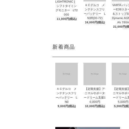
LIGHTRONIC ]
ＡＣデルコ メ
VARTA バ
シフトタイミン
ンテナンスフリ
ーE39スタ
グモニター LT2
ーバッテリー L
＆ストップSil
000
N3R(30-72)
Dynamic AG
11,000円(税込)
16,000円(税込)
Ah 760A
21,000円(
新着商品
ＡＣデルコ メ
【定期支援】ア
【定期支援
ンテナンスフリ
ニマルサポータ
ニマルサポ
ーバッテリー L
ードリーム支援1
ードリーム
N0
0,000円
5,000円
9,000円(税込)
10,000円(税込)
5,000円(税