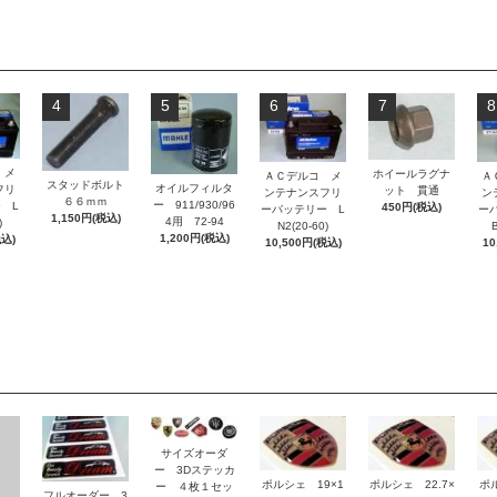
4
5
6
7
8
 メ
ホイールラグナ
ＡＣデルコ メ
Ａ
スタッドボルト
オイルフィルタ
フリ
ット 貫通
ンテナンスフリ
ン
６６ｍｍ
ー 911/930/96
 L
450円(税込)
ーバッテリー L
ー
1,150円(税込)
4用 72-94
)
N2(20-60)
B
1,200円(税込)
税込)
10,500円(税込)
10
サイズオーダ
ー 3Dステッカ
ポルシェ 19×1
ポルシェ 22.7×
ポ
ー ４枚１セッ
フルオーダー 3