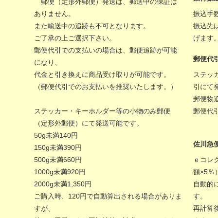
郵便（定形外郵便）発送は、郵送中の保証は
ありません。
振込手
また輸送中の追跡も不可となります。
振込先
ご了承の上ご選択下さい。
げます
郵便代引での支払いの場合は、郵便追跡が可能
郵便代
になり、
代金と引き換えに商品受け取りが可能です。
ステッ
（郵便代引でのお支払いを推奨いたします。）
引にて
郵便物
ステッカー・キーホルダー等の小物のみ郵便
郵便代
（定形外郵便）にて発送可能です。
50g未満140円
佐川急
150g未満390円
500g未満660円
ｅコレ
1000g未満920円
額×5
2000g未満1,350円
自動的
ご購入時、120円で自動算出される場合がありま
す。
すが、
再計算