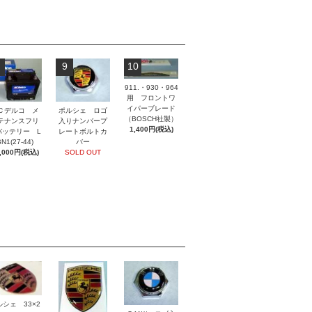
9
10
911.・930・964
用 フロントワ
イパーブレード
ポルシェ ロゴ
Ｃデルコ メ
（BOSCH社製）
入りナンバープ
テナンスフリ
1,400円(税込)
レートボルトカ
バッテリー L
バー
N1(27-44)
SOLD OUT
,000円(税込)
ルシェ 33×2