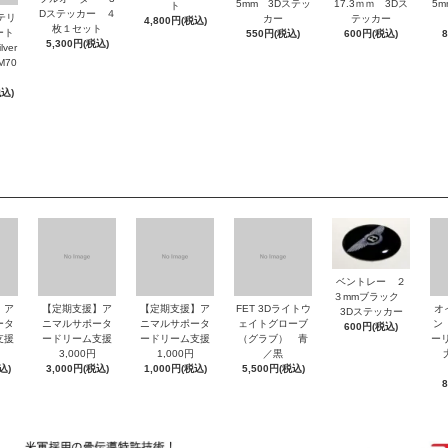
5mm 3Dステッ
17.3ｍｍ 3Dス
5
ト
Dステッカー ４
ッテリ
カー
テッカー
4,800円(税込)
枚１セット
ート
550円(税込)
600円(税込)
5,300円(税込)
ver
M70
税込)
ベントレー ２
３mmブラック
】ア
【定期支援】ア
【定期支援】ア
FET 3Dライトウ
オ
3Dステッカー
ータ
ニマルサポータ
ニマルサポータ
ェイトグローブ
ン
600円(税込)
支援
ードリーム支援
ードリーム支援
（グラブ） 青
ーリ
3,000円
1,000円
／黒
大
込)
3,000円(税込)
1,000円(税込)
5,500円(税込)