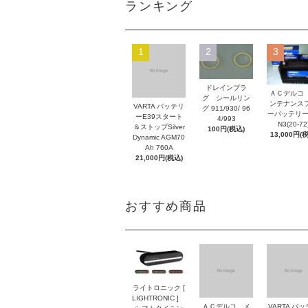
ランキング
1
2
3
ドレインプラ
ＡＣデルコ
グ シールリン
ンテナンス
VARTA バッテリ
グ 911/930/ 96
ーバッテリー
ーE39スタート
4/993
N3(20-72
＆ストップSilver
100円(税込)
13,000円(
Dynamic AGM70
Ah 760A
21,000円(税込)
おすすめ商品
ライトロニック [
LIGHTRONIC ]
ＡＣデルコ メ
VARTA バ