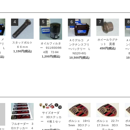
4
5
6
7
8
 メ
ホイールラグナ
ＡＣデルコ メ
Ａ
スタッドボルト
オイルフィルタ
フリ
ット 貫通
ンテナンスフリ
ン
６６ｍｍ
ー 911/930/96
 L
450円(税込)
ーバッテリー L
ー
1,150円(税込)
4用 72-94
)
N2(20-60)
B
1,200円(税込)
税込)
10,500円(税込)
10
サイズオーダ
ー 3Dステッカ
ポルシェ 19×1
ポルシェ 22.7×
ポ
ー ４枚１セッ
フルオーダー 3
5mm 3Dステッ
17.3ｍｍ 3Dス
5
ト
Dステッカー ４
ッテリ
カー
テッカー