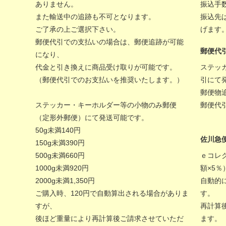
ありません。
振込手
また輸送中の追跡も不可となります。
振込先
ご了承の上ご選択下さい。
げます
郵便代引での支払いの場合は、郵便追跡が可能
郵便代
になり、
代金と引き換えに商品受け取りが可能です。
ステッ
（郵便代引でのお支払いを推奨いたします。）
引にて
郵便物
ステッカー・キーホルダー等の小物のみ郵便
郵便代
（定形外郵便）にて発送可能です。
50g未満140円
佐川急
150g未満390円
500g未満660円
ｅコレ
1000g未満920円
額×5
2000g未満1,350円
自動的
ご購入時、120円で自動算出される場合がありま
す。
すが、
再計算
後ほど重量により再計算後ご請求させていただ
ます。