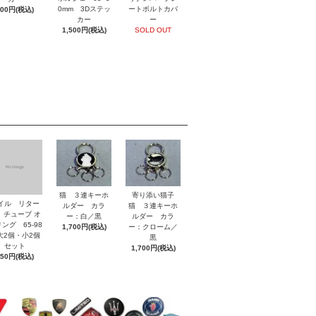
0mm 3Dステッ
ートボルトカバ
800円(税込)
カー
ー
1,500円(税込)
SOLD OUT
猫 ３連キーホ
寄り添い猫子
イル リター
ルダー カラ
猫 ３連キーホ
 チューブ オ
ー：白／黒
ルダー カラ
ング 65-98
1,700円(税込)
ー：クローム／
2個・小2個
黒
セット
1,700円(税込)
850円(税込)