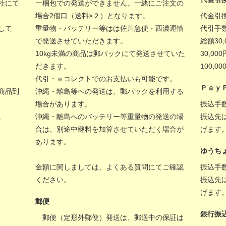
社にて
一梱包での発送ができません。一緒にご注文の
場合2個口（送料×２）となります。
代金引
して
重量物・バッテリー等はは佐川急便・西濃運輸
代引手
で発送させていただきます。
総額30
10kg未満の商品は郵パックにて発送させていた
30,00
だきます。
100,
代引・ｅコレクトでのお支払いも可能です。
Ｐａｙ
商品到
沖縄・離島等への発送は、郵パックを利用する
場合があります。
振込手
。
沖縄・離島へのバッテリー等重量物の発送の場
振込先
合は、別途中継料を加算させていただく場合が
げます
あります。
ゆうち
金額に関しましては、
よくある質問
にてご確認
振込手
ください。
振込先
げます
郵便
銀行振
郵便（定形外郵便）発送は、郵送中の保証は