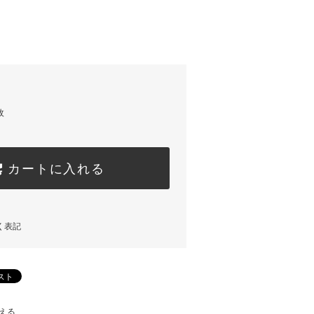
枚
カートに入れる
く表記
える