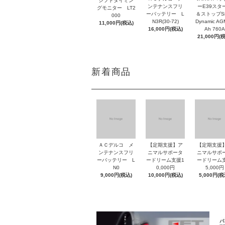
シフトタイミン
ンテナンスフリ
ーE39スタ
グモニター LT2
ーバッテリー L
＆ストップSil
000
N3R(30-72)
Dynamic AG
11,000円(税込)
16,000円(税込)
Ah 760A
21,000円(
新着商品
ＡＣデルコ メ
【定期支援】ア
【定期支援
ンテナンスフリ
ニマルサポータ
ニマルサポ
ーバッテリー L
ードリーム支援1
ードリーム
N0
0,000円
5,000円
9,000円(税込)
10,000円(税込)
5,000円(税