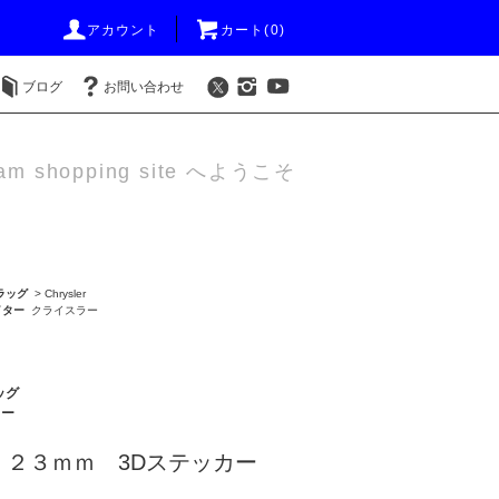
アカウント
カート(0)
ブログ
お問い合わせ
am shopping site へようこそ
ラッグ
>
Chrysler
イター
クライスラー
ッグ
ター
 ２３ｍｍ 3Dステッカー