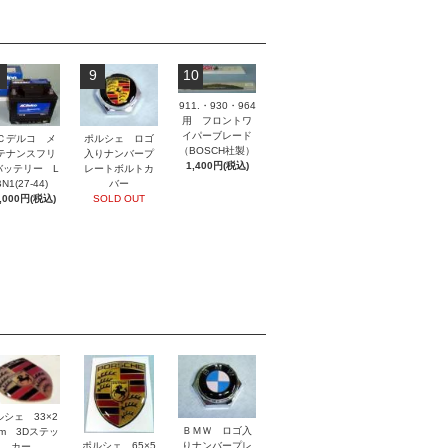
9
10
911.・930・964
用 フロントワ
イパーブレード
ポルシェ ロゴ
Ｃデルコ メ
（BOSCH社製）
入りナンバープ
テナンスフリ
1,400円(税込)
レートボルトカ
バッテリー L
バー
N1(27-44)
SOLD OUT
,000円(税込)
ルシェ 33×2
ＢＭＷ ロゴ入
mm 3Dステッ
ポルシェ 65×5
りナンバープレ
カー