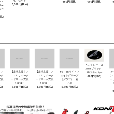
枚１セット
ート
550円(税込)
600円(税込)
5,300円(税込)
ver
M70
税込)
ベントレー ２
３mmブラック
】ア
【定期支援】ア
【定期支援】ア
FET 3Dライトウ
オ
3Dステッカー
ータ
ニマルサポータ
ニマルサポータ
ェイトグローブ
ン
600円(税込)
支援
ードリーム支援
ードリーム支援
（グラブ） 青
ーリ
3,000円
1,000円
／黒
大
込)
3,000円(税込)
1,000円(税込)
5,500円(税込)