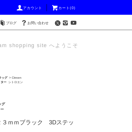
アカウント
カート(0)
ブログ
お問い合わせ
am shopping site へようこそ
ラッグ
>
Citroen
イター
シトロエン
ッグ
ター
２３ｍｍブラック 3Dステッ