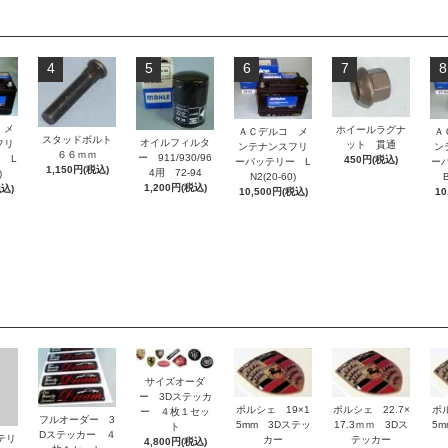
4
5
6
7
8
 メ
ホイールラグナ
ＡＣデルコ メ
Ａ
スタッドボルト
オイルフィルタ
フリ
ット 貫通
ンテナンスフリ
ン
６６ｍｍ
ー 911/930/96
 L
450円(税込)
ーバッテリー L
ー
1,150円(税込)
4用 72-94
)
N2(20-60)
B
1,200円(税込)
税込)
10,500円(税込)
10
サイズオーダ
ー 3Dステッカ
ポルシェ 19×1
ポルシェ 22.7×
ポ
ー ４枚１セッ
フルオーダー 3
5mm 3Dステッ
17.3ｍｍ 3Dス
5
ト
Dステッカー ４
ッテリ
カー
テッカー
4,800円(税込)