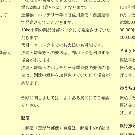
場合2個口（送料×２）となります。
代金引
して
重量物・バッテリー等はは佐川急便・西濃運輸
代引手
で発送させていただきます。
総額30
10kg未満の商品は郵パックにて発送させていた
30,00
だきます。
100,
代引・ｅコレクトでのお支払いも可能です。
Ｐａｙ
商品到
沖縄・離島等への発送は、郵パックを利用する
場合があります。
振込手
。
沖縄・離島へのバッテリー等重量物の発送の場
振込先
合は、別途中継料を加算させていただく場合が
げます
あります。
ゆうち
金額に関しましては、
よくある質問
にてご確認
振込手
ください。
振込先
げます
郵便
銀行振
郵便（定形外郵便）発送は、郵送中の保証は