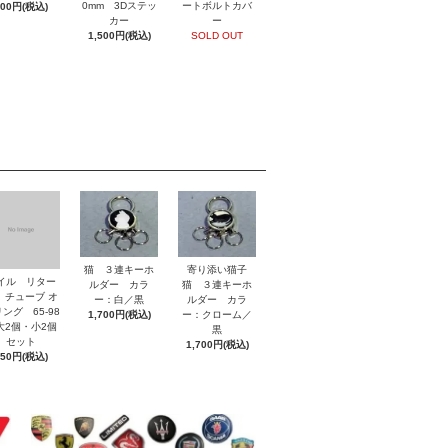
0mm 3Dステッ
ートボルトカバ
800円(税込)
カー
ー
1,500円(税込)
SOLD OUT
猫 ３連キーホ
寄り添い猫子
イル リター
ルダー カラ
猫 ３連キーホ
 チューブ オ
ー：白／黒
ルダー カラ
ング 65-98
1,700円(税込)
ー：クローム／
2個・小2個
黒
セット
1,700円(税込)
850円(税込)