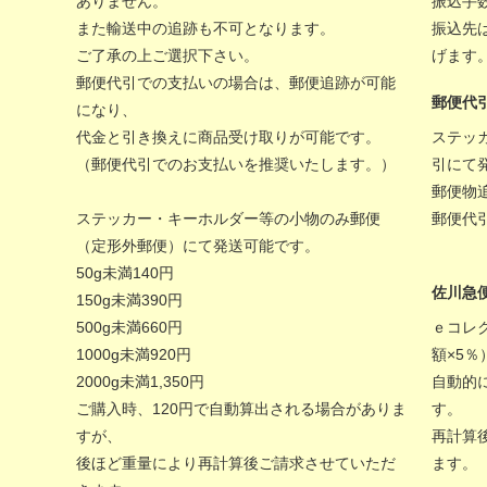
ありません。
振込手
また輸送中の追跡も不可となります。
振込先
ご了承の上ご選択下さい。
げます
郵便代引での支払いの場合は、郵便追跡が可能
郵便代
になり、
代金と引き換えに商品受け取りが可能です。
ステッ
（郵便代引でのお支払いを推奨いたします。）
引にて
郵便物
ステッカー・キーホルダー等の小物のみ郵便
郵便代
（定形外郵便）にて発送可能です。
50g未満140円
佐川急
150g未満390円
500g未満660円
ｅコレ
1000g未満920円
額×5
2000g未満1,350円
自動的
ご購入時、120円で自動算出される場合がありま
す。
すが、
再計算
後ほど重量により再計算後ご請求させていただ
ます。