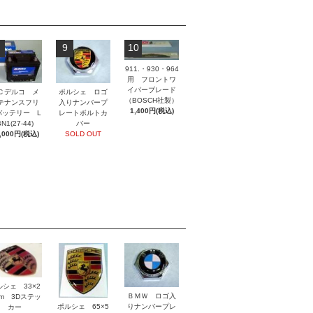
9
10
911.・930・964
用 フロントワ
イパーブレード
ポルシェ ロゴ
Ｃデルコ メ
（BOSCH社製）
入りナンバープ
テナンスフリ
1,400円(税込)
レートボルトカ
バッテリー L
バー
N1(27-44)
SOLD OUT
,000円(税込)
ルシェ 33×2
ＢＭＷ ロゴ入
mm 3Dステッ
ポルシェ 65×5
りナンバープレ
カー