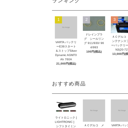
ランキング
1
2
3
ドレインプラ
ＡＣデルコ
グ シールリン
ンテナンス
VARTA バッテリ
グ 911/930/ 96
ーバッテリー
ーE39スタート
4/993
N3(20-72
＆ストップSilver
100円(税込)
13,000円(
Dynamic AGM70
Ah 760A
21,000円(税込)
おすすめ商品
ライトロニック [
LIGHTRONIC ]
ＡＣデルコ メ
VARTA バ
シフトタイミン