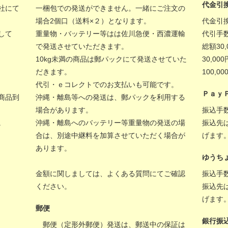
代金引
社にて
一梱包での発送ができません。一緒にご注文の
場合2個口（送料×２）となります。
代金引
して
重量物・バッテリー等はは佐川急便・西濃運輸
代引手
で発送させていただきます。
総額30
10kg未満の商品は郵パックにて発送させていた
30,00
だきます。
100,
代引・ｅコレクトでのお支払いも可能です。
Ｐａｙ
商品到
沖縄・離島等への発送は、郵パックを利用する
場合があります。
振込手
。
沖縄・離島へのバッテリー等重量物の発送の場
振込先
合は、別途中継料を加算させていただく場合が
げます
あります。
ゆうち
金額に関しましては、
よくある質問
にてご確認
振込手
ください。
振込先
げます
郵便
銀行振
郵便（定形外郵便）発送は、郵送中の保証は