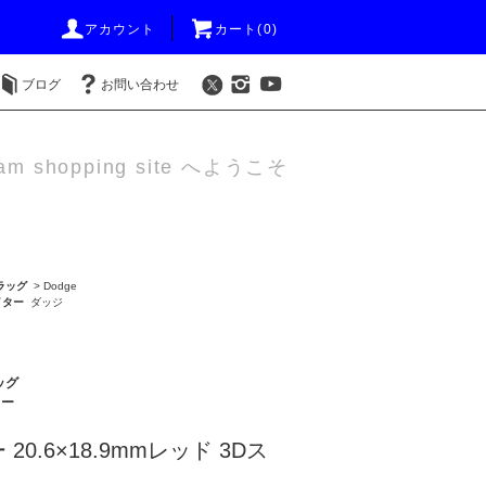
アカウント
カート(0)
ブログ
お問い合わせ
am shopping site へようこそ
ラッグ
>
Dodge
イター
ダッジ
ッグ
ター
0.6×18.9mmレッド 3Dス