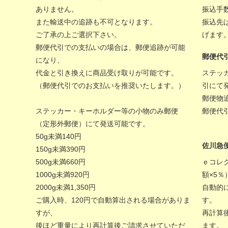
ありません。
振込手
また輸送中の追跡も不可となります。
振込先
ご了承の上ご選択下さい。
げます
郵便代引での支払いの場合は、郵便追跡が可能
郵便代
になり、
代金と引き換えに商品受け取りが可能です。
ステッ
（郵便代引でのお支払いを推奨いたします。）
引にて
郵便物
ステッカー・キーホルダー等の小物のみ郵便
郵便代
（定形外郵便）にて発送可能です。
50g未満140円
佐川急
150g未満390円
500g未満660円
ｅコレ
1000g未満920円
額×5
2000g未満1,350円
自動的
ご購入時、120円で自動算出される場合がありま
す。
すが、
再計算
後ほど重量により再計算後ご請求させていただ
ます。