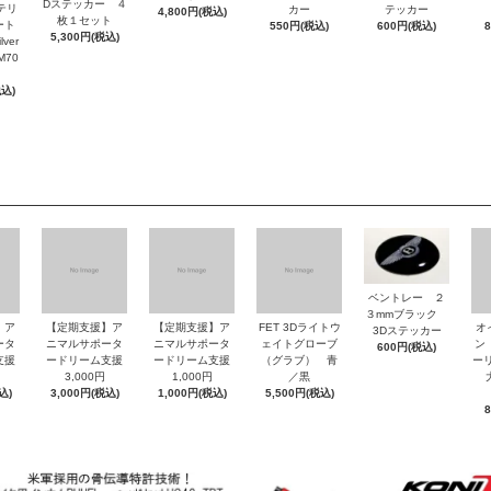
Dステッカー ４
ッテリ
カー
テッカー
4,800円(税込)
枚１セット
ート
550円(税込)
600円(税込)
5,300円(税込)
ver
M70
税込)
ベントレー ２
３mmブラック
】ア
【定期支援】ア
【定期支援】ア
FET 3Dライトウ
オ
3Dステッカー
ータ
ニマルサポータ
ニマルサポータ
ェイトグローブ
ン
600円(税込)
支援
ードリーム支援
ードリーム支援
（グラブ） 青
ーリ
3,000円
1,000円
／黒
大
込)
3,000円(税込)
1,000円(税込)
5,500円(税込)