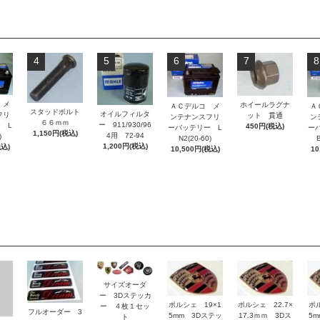
4
5
6
7
8
 メ
ホイールラグナ
ＡＣデルコ メ
Ａ
スタッドボルト
オイルフィルタ
フリ
ット 貫通
ンテナンスフリ
ン
６６ｍｍ
ー 911/930/96
 L
450円(税込)
ーバッテリー L
ー
1,150円(税込)
4用 72-94
)
N2(20-60)
B
1,200円(税込)
税込)
10,500円(税込)
10
サイズオーダ
ー 3Dステッカ
ポルシェ 19×1
ポルシェ 22.7×
ポ
ー ４枚１セッ
フルオーダー 3
5mm 3Dステッ
17.3ｍｍ 3Dス
5
ト