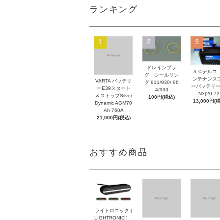
ランキング
1
2
3
ドレインプラ
ＡＣデルコ
グ シールリン
ンテナンス
VARTA バッテリ
グ 911/930/ 96
ーバッテリー
ーE39スタート
4/993
N3(20-72
＆ストップSilver
100円(税込)
13,000円(
Dynamic AGM70
Ah 760A
21,000円(税込)
おすすめ商品
ライトロニック [
LIGHTRONIC ]