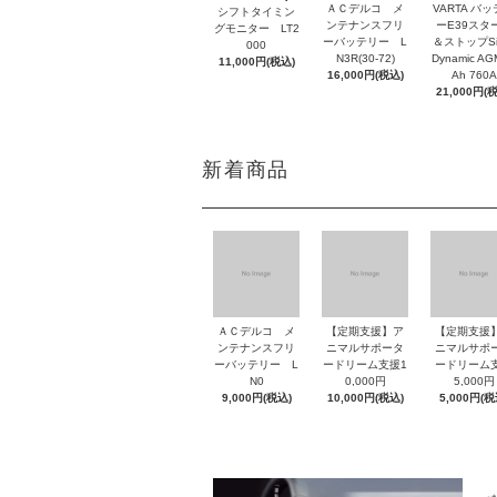
ＡＣデルコ メ
VARTA バ
シフトタイミン
ンテナンスフリ
ーE39スタ
グモニター LT2
ーバッテリー L
＆ストップSil
000
N3R(30-72)
Dynamic AG
11,000円(税込)
16,000円(税込)
Ah 760A
21,000円(
新着商品
ＡＣデルコ メ
【定期支援】ア
【定期支援
ンテナンスフリ
ニマルサポータ
ニマルサポ
ーバッテリー L
ードリーム支援1
ードリーム
N0
0,000円
5,000円
9,000円(税込)
10,000円(税込)
5,000円(税