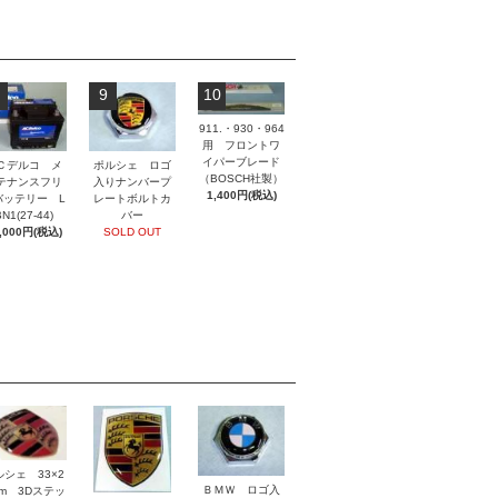
9
10
911.・930・964
用 フロントワ
イパーブレード
ポルシェ ロゴ
Ｃデルコ メ
（BOSCH社製）
入りナンバープ
テナンスフリ
1,400円(税込)
レートボルトカ
バッテリー L
バー
N1(27-44)
SOLD OUT
,000円(税込)
ルシェ 33×2
ＢＭＷ ロゴ入
mm 3Dステッ