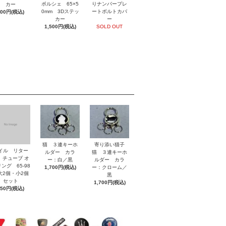
ポルシェ 65×5
りナンバープレ
カー
0mm 3Dステッ
ートボルトカバ
800円(税込)
カー
ー
1,500円(税込)
SOLD OUT
猫 ３連キーホ
寄り添い猫子
イル リター
ルダー カラ
猫 ３連キーホ
 チューブ オ
ー：白／黒
ルダー カラ
ング 65-98
1,700円(税込)
ー：クローム／
2個・小2個
黒
セット
1,700円(税込)
850円(税込)