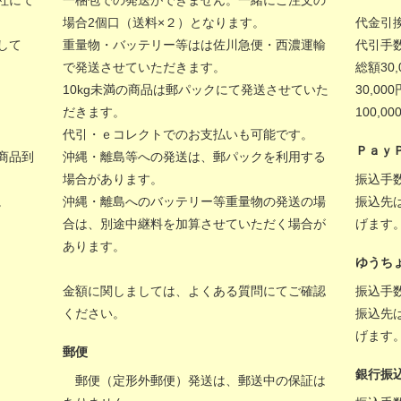
社にて
一梱包での発送ができません。一緒にご注文の
場合2個口（送料×２）となります。
代金引
して
重量物・バッテリー等はは佐川急便・西濃運輸
代引手
で発送させていただきます。
総額30
10kg未満の商品は郵パックにて発送させていた
30,00
だきます。
100,
代引・ｅコレクトでのお支払いも可能です。
Ｐａｙ
商品到
沖縄・離島等への発送は、郵パックを利用する
場合があります。
振込手
。
沖縄・離島へのバッテリー等重量物の発送の場
振込先
合は、別途中継料を加算させていただく場合が
げます
あります。
ゆうち
金額に関しましては、
よくある質問
にてご確認
振込手
ください。
振込先
げます
郵便
銀行振
郵便（定形外郵便）発送は、郵送中の保証は