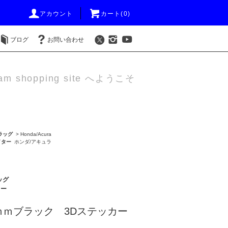
アカウント
カート(0)
ブログ
お問い合わせ
am shopping site へようこそ
ラッグ
>
Honda/Acura
イター
ホンダ/アキュラ
ッグ
ター
ｍｍブラック 3Dステッカー