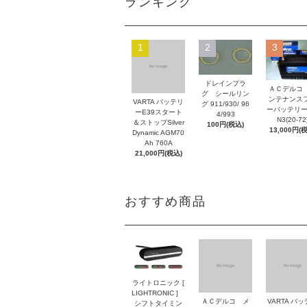
ランキング
1
2
3
ドレインプラ
ＡＣデルコ
グ シールリン
ンテナンス
VARTA バッテリ
グ 911/930/ 96
ーバッテリー
ーE39スタート
4/993
N3(20-72
＆ストップSilver
100円(税込)
13,000円(
Dynamic AGM70
Ah 760A
21,000円(税込)
おすすめ商品
ライトロニック [
LIGHTRONIC ]
ＡＣデルコ メ
VARTA バ
シフトタイミン