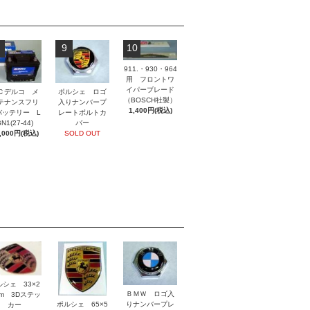
9
10
911.・930・964
用 フロントワ
イパーブレード
ポルシェ ロゴ
Ｃデルコ メ
（BOSCH社製）
入りナンバープ
テナンスフリ
1,400円(税込)
レートボルトカ
バッテリー L
バー
N1(27-44)
SOLD OUT
,000円(税込)
ルシェ 33×2
ＢＭＷ ロゴ入
mm 3Dステッ
ポルシェ 65×5
りナンバープレ
カー