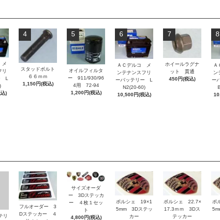
4
5
6
7
8
 メ
ホイールラグナ
ＡＣデルコ メ
Ａ
スタッドボルト
オイルフィルタ
フリ
ット 貫通
ンテナンスフリ
ン
６６ｍｍ
ー 911/930/96
 L
450円(税込)
ーバッテリー L
ー
1,150円(税込)
4用 72-94
)
N2(20-60)
B
1,200円(税込)
税込)
10,500円(税込)
10
サイズオーダ
ー 3Dステッカ
ポルシェ 19×1
ポルシェ 22.7×
ポ
ー ４枚１セッ
フルオーダー 3
5mm 3Dステッ
17.3ｍｍ 3Dス
5
ト
Dステッカー ４
ッテリ
カー
テッカー
4,800円(税込)