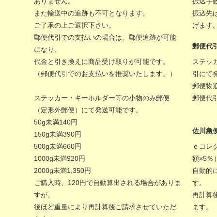
ありません。
振込手
また輸送中の追跡も不可となります。
振込先
ご了承の上ご選択下さい。
げます
郵便代引での支払いの場合は、郵便追跡が可能
郵便代
になり、
代金と引き換えに商品受け取りが可能です。
ステッ
（郵便代引でのお支払いを推奨いたします。）
引にて
郵便物
ステッカー・キーホルダー等の小物のみ郵便
郵便代
（定形外郵便）にて発送可能です。
50g未満140円
佐川急
150g未満390円
500g未満660円
ｅコレ
1000g未満920円
額×5
2000g未満1,350円
自動的
ご購入時、120円で自動算出される場合がありま
す。
すが、
再計算
後ほど重量により再計算後ご請求させていただ
ます。