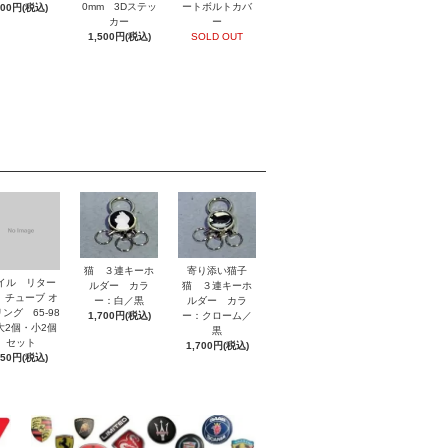
0mm 3Dステッ
ートボルトカバ
800円(税込)
カー
ー
1,500円(税込)
SOLD OUT
猫 ３連キーホ
寄り添い猫子
イル リター
ルダー カラ
猫 ３連キーホ
 チューブ オ
ー：白／黒
ルダー カラ
ング 65-98
1,700円(税込)
ー：クローム／
2個・小2個
黒
セット
1,700円(税込)
850円(税込)