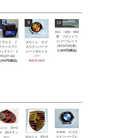
9
10
911.・930・964
用 フロントワ
イパーブレード
ポルシェ ロゴ
Ｃデルコ メ
（BOSCH社製）
入りナンバープ
テナンスフリ
1,400円(税込)
レートボルトカ
バッテリー L
バー
N1(27-44)
SOLD OUT
,000円(税込)
ルシェ 33×2
ＢＭＷ ロゴ入
mm 3Dステッ
ポルシェ 65×5
りナンバープレ
カー