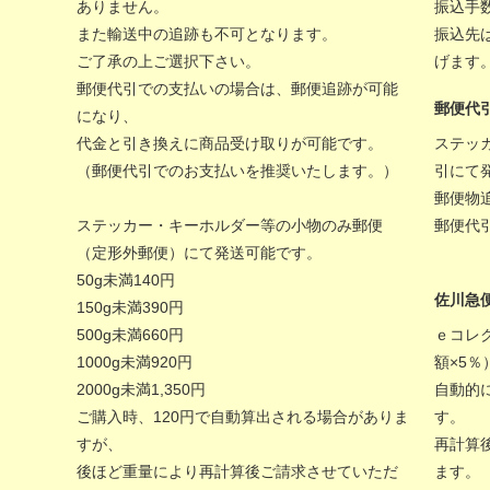
ありません。
振込手
また輸送中の追跡も不可となります。
振込先
ご了承の上ご選択下さい。
げます
郵便代引での支払いの場合は、郵便追跡が可能
郵便代
になり、
代金と引き換えに商品受け取りが可能です。
ステッ
（郵便代引でのお支払いを推奨いたします。）
引にて
郵便物
ステッカー・キーホルダー等の小物のみ郵便
郵便代
（定形外郵便）にて発送可能です。
50g未満140円
佐川急
150g未満390円
500g未満660円
ｅコレ
1000g未満920円
額×5
2000g未満1,350円
自動的
ご購入時、120円で自動算出される場合がありま
す。
すが、
再計算
後ほど重量により再計算後ご請求させていただ
ます。