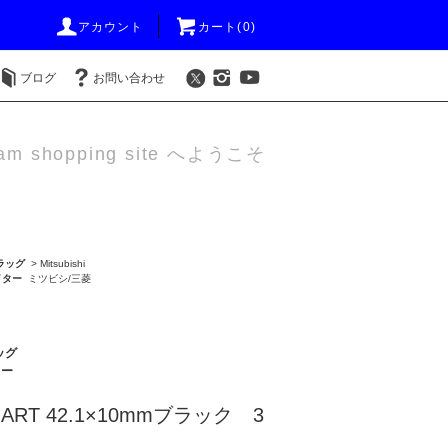
アカウント
カート(0)
ブログ
お問い合わせ
am shopping site へようこそ
ラッグ
>
Mitsubishi
イター
ミツビシ/三菱
ッグ
ター
ART 42.1×10mmブラック 3