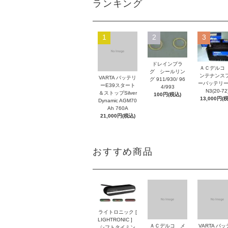
ランキング
1
2
3
ドレインプラ
ＡＣデルコ
グ シールリン
ンテナンス
VARTA バッテリ
グ 911/930/ 96
ーバッテリー
ーE39スタート
4/993
N3(20-72
＆ストップSilver
100円(税込)
13,000円(
Dynamic AGM70
Ah 760A
21,000円(税込)
おすすめ商品
ライトロニック [
LIGHTRONIC ]
ＡＣデルコ メ
VARTA バ
シフトタイミン