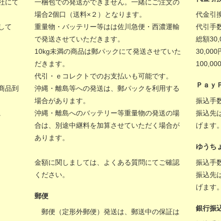
社にて
一梱包での発送ができません。一緒にご注文の
場合2個口（送料×２）となります。
代金引
して
重量物・バッテリー等はは佐川急便・西濃運輸
代引手
で発送させていただきます。
総額30
10kg未満の商品は郵パックにて発送させていた
30,00
だきます。
100,
代引・ｅコレクトでのお支払いも可能です。
Ｐａｙ
商品到
沖縄・離島等への発送は、郵パックを利用する
場合があります。
振込手
。
沖縄・離島へのバッテリー等重量物の発送の場
振込先
合は、別途中継料を加算させていただく場合が
げます
あります。
ゆうち
金額に関しましては、
よくある質問
にてご確認
振込手
ください。
振込先
げます
郵便
銀行振
郵便（定形外郵便）発送は、郵送中の保証は