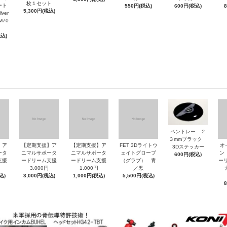
枚１セット
ート
550円(税込)
600円(税込)
5,300円(税込)
ver
M70
税込)
ベントレー ２
３mmブラック
】ア
【定期支援】ア
【定期支援】ア
FET 3Dライトウ
オ
3Dステッカー
ータ
ニマルサポータ
ニマルサポータ
ェイトグローブ
ン
600円(税込)
支援
ードリーム支援
ードリーム支援
（グラブ） 青
ーリ
3,000円
1,000円
／黒
大
込)
3,000円(税込)
1,000円(税込)
5,500円(税込)