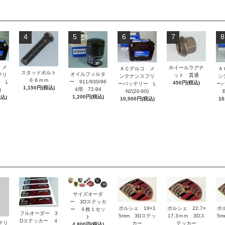
4
5
6
7
8
 メ
ホイールラグナ
ＡＣデルコ メ
Ａ
スタッドボルト
オイルフィルタ
フリ
ット 貫通
ンテナンスフリ
ン
６６ｍｍ
ー 911/930/96
 L
450円(税込)
ーバッテリー L
ー
1,150円(税込)
4用 72-94
)
N2(20-60)
B
1,200円(税込)
税込)
10,500円(税込)
10
サイズオーダ
ー 3Dステッカ
ポルシェ 19×1
ポルシェ 22.7×
ポ
ー ４枚１セッ
フルオーダー 3
5mm 3Dステッ
17.3ｍｍ 3Dス
5
ト
Dステッカー ４
ッテリ
カー
テッカー
4,800円(税込)