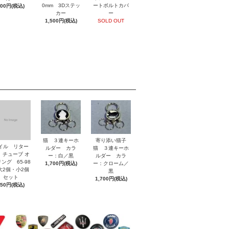
0mm 3Dステッ
ートボルトカバ
800円(税込)
カー
ー
1,500円(税込)
SOLD OUT
猫 ３連キーホ
寄り添い猫子
イル リター
ルダー カラ
猫 ３連キーホ
 チューブ オ
ー：白／黒
ルダー カラ
ング 65-98
1,700円(税込)
ー：クローム／
2個・小2個
黒
セット
1,700円(税込)
850円(税込)