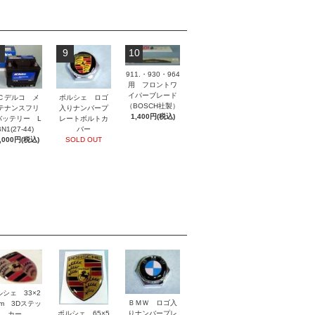
9
10
911.・930・964
用 フロントワ
イパーブレード
ポルシェ ロゴ
Ｃデルコ メ
（BOSCH社製）
入りナンバープ
テナンスフリ
1,400円(税込)
レートボルトカ
バッテリー L
バー
N1(27-44)
SOLD OUT
,000円(税込)
ルシェ 33×2
ＢＭＷ ロゴ入
mm 3Dステッ
ポルシェ 65×5
りナンバープレ
カー