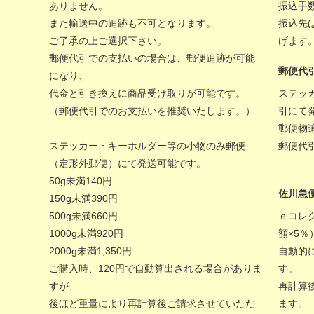
ありません。
振込手
また輸送中の追跡も不可となります。
振込先
ご了承の上ご選択下さい。
げます
郵便代引での支払いの場合は、郵便追跡が可能
郵便代
になり、
代金と引き換えに商品受け取りが可能です。
ステッ
（郵便代引でのお支払いを推奨いたします。）
引にて
郵便物
ステッカー・キーホルダー等の小物のみ郵便
郵便代
（定形外郵便）にて発送可能です。
50g未満140円
佐川急
150g未満390円
500g未満660円
ｅコレ
1000g未満920円
額×5
2000g未満1,350円
自動的
ご購入時、120円で自動算出される場合がありま
す。
すが、
再計算
後ほど重量により再計算後ご請求させていただ
ます。