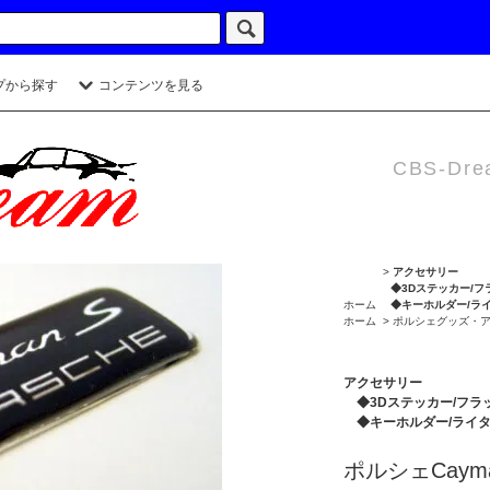
プから探す
コンテンツを見る
CBS-Dre
>
アクセサリー
◆3Dステッカー/フ
ホーム
◆キーホルダー/ラ
ホーム
>
ポルシェグッズ・
アクセサリー
◆3Dステッカー/フラ
◆キーホルダー/ライ
ポルシェCayma