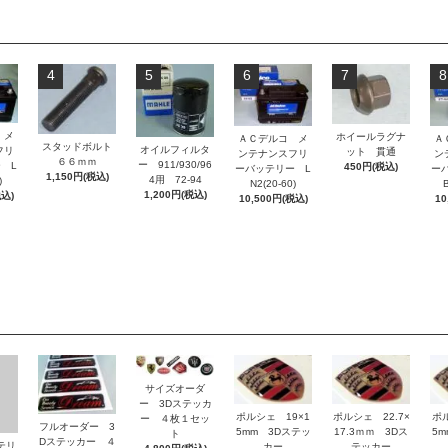
4
5
6
7
8
 メ
ホイールラグナ
ＡＣデルコ メ
Ａ
スタッドボルト
オイルフィルタ
フリ
ット 貫通
ンテナンスフリ
ン
６６ｍｍ
ー 911/930/96
 L
450円(税込)
ーバッテリー L
ー
1,150円(税込)
4用 72-94
)
N2(20-60)
B
1,200円(税込)
税込)
10,500円(税込)
10
サイズオーダ
ー 3Dステッカ
ポルシェ 19×1
ポルシェ 22.7×
ポ
ー ４枚１セッ
フルオーダー 3
5mm 3Dステッ
17.3ｍｍ 3Dス
5
ト
Dステッカー ４
ッテリ
カー
テッカー