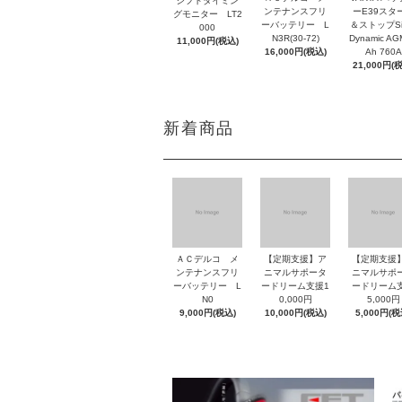
シフトタイミン
ンテナンスフリ
ーE39スタ
グモニター LT2
ーバッテリー L
＆ストップSil
000
N3R(30-72)
Dynamic AG
11,000円(税込)
16,000円(税込)
Ah 760A
21,000円(
新着商品
ＡＣデルコ メ
【定期支援】ア
【定期支援
ンテナンスフリ
ニマルサポータ
ニマルサポ
ーバッテリー L
ードリーム支援1
ードリーム
N0
0,000円
5,000円
9,000円(税込)
10,000円(税込)
5,000円(税