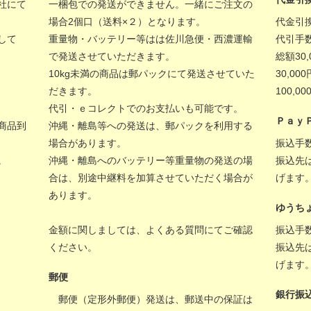
社にて
一梱包での発送ができません。一緒にご注文の
場合2個口（送料×２）となります。
代金引
して
重量物・バッテリー等はは佐川急便・西濃運輸
代引手
で発送させていただきます。
総額30
10kg未満の商品は郵パックにて発送させていた
30,00
だきます。
100,
代引・ｅコレクトでのお支払いも可能です。
Ｐａｙ
商品到
沖縄・離島等への発送は、郵パックを利用する
場合があります。
振込手
。
沖縄・離島へのバッテリー等重量物の発送の場
振込先
合は、別途中継料を加算させていただく場合が
げます
あります。
ゆうち
金額に関しましては、
よくある質問
にてご確認
振込手
ください。
振込先
げます
郵便
銀行振
郵便（定形外郵便）発送は、郵送中の保証は