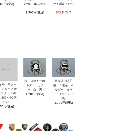
0mm 3Dステッ
ートボルトカバ
800円(税込)
カー
ー
1,500円(税込)
SOLD OUT
猫 ３連キーホ
寄り添い猫子
イル リター
ルダー カラ
猫 ３連キーホ
 チューブ オ
ー：白／黒
ルダー カラ
ング 65-98
1,700円(税込)
ー：クローム／
2個・小2個
黒
セット
1,700円(税込)
850円(税込)