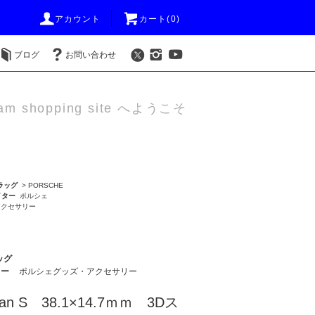
アカウント
カート(0)
ブログ
お問い合わせ
am shopping site へようこそ
ラッグ
>
PORSCHE
イター
ポルシェ
アクセサリー
ッグ
ター
ポルシェグッズ・アクセサリー
n S 38.1×14.7ｍｍ 3Dス