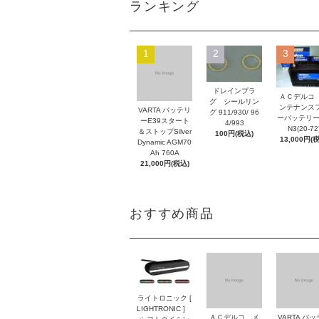
ランキング
1
2
3
ドレインプラ
ＡＣデルコ
グ シールリン
ンテナンス
VARTA バッテリ
グ 911/930/ 96
ーバッテリー
ーE39スタート
4/993
N3(20-72
＆ストップSilver
100円(税込)
13,000円(
Dynamic AGM70
Ah 760A
21,000円(税込)
おすすめ商品
ライトロニック [
LIGHTRONIC ]
ＡＣデルコ メ
VARTA バ