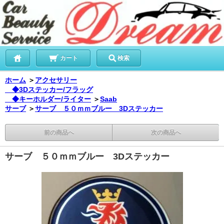
カート
検索
ホーム
＞
アクセサリー
◆3Dステッカー/フラッグ
◆キーホルダー/ライター
＞
Saab
サーブ
＞
サーブ ５０ｍｍブルー 3Dステッカー
前の商品へ
次の商品へ
サーブ ５０ｍｍブルー 3Dステッカー