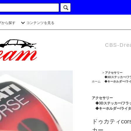
プから探す
コンテンツを見る
CBS-Dre
>
アクセサリー
◆3Dステッカー/フ
ホーム
◆キーホルダー/ラ
アクセサリー
◆3Dステッカー/フラ
◆キーホルダー/ライ
ドゥカティcors
カー