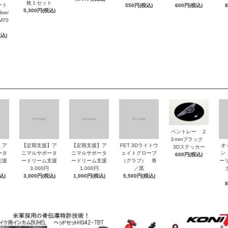
枚１セット
ート
550円(税込)
600円(税込)
5,300円(税込)
ver
M70
税込)
ベントレー ２
３mmブラック
】ア
【定期支援】ア
【定期支援】ア
FET 3Dライトウ
オ
3Dステッカー
ータ
ニマルサポータ
ニマルサポータ
ェイトグローブ
ン
600円(税込)
支援
ードリーム支援
ードリーム支援
（グラブ） 青
ーリ
3,000円
1,000円
／黒
大
込)
3,000円(税込)
1,000円(税込)
5,500円(税込)