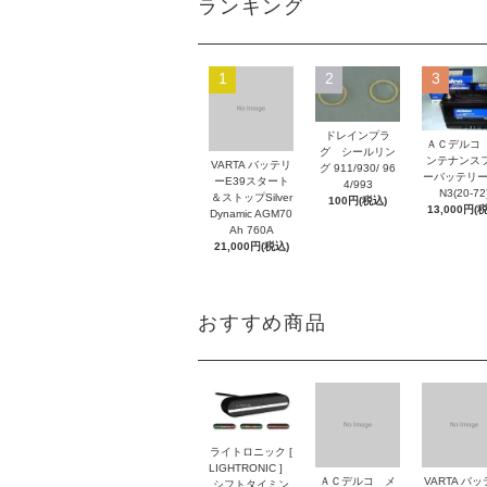
ランキング
1
2
3
ドレインプラ
ＡＣデルコ
グ シールリン
ンテナンス
VARTA バッテリ
グ 911/930/ 96
ーバッテリー
ーE39スタート
4/993
N3(20-72
＆ストップSilver
100円(税込)
13,000円(
Dynamic AGM70
Ah 760A
21,000円(税込)
おすすめ商品
ライトロニック [
LIGHTRONIC ]
ＡＣデルコ メ
VARTA バ
シフトタイミン