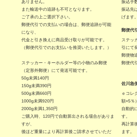
ありません。
振込手
また輸送中の追跡も不可となります。
振込先
ご了承の上ご選択下さい。
げます
郵便代引での支払いの場合は、郵便追跡が可能
郵便代
になり、
代金と引き換えに商品受け取りが可能です。
ステッ
（郵便代引でのお支払いを推奨いたします。）
引にて
郵便物
ステッカー・キーホルダー等の小物のみ郵便
郵便代
（定形外郵便）にて発送可能です。
50g未満140円
佐川急
150g未満390円
500g未満660円
ｅコレ
1000g未満920円
額×5
2000g未満1,350円
自動的
ご購入時、120円で自動算出される場合がありま
す。
すが、
再計算
後ほど重量により再計算後ご請求させていただ
ます。