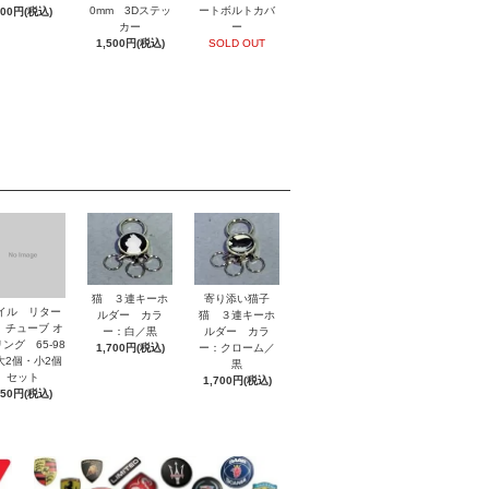
0mm 3Dステッ
ートボルトカバ
800円(税込)
カー
ー
1,500円(税込)
SOLD OUT
猫 ３連キーホ
寄り添い猫子
イル リター
ルダー カラ
猫 ３連キーホ
 チューブ オ
ー：白／黒
ルダー カラ
ング 65-98
1,700円(税込)
ー：クローム／
2個・小2個
黒
セット
1,700円(税込)
850円(税込)