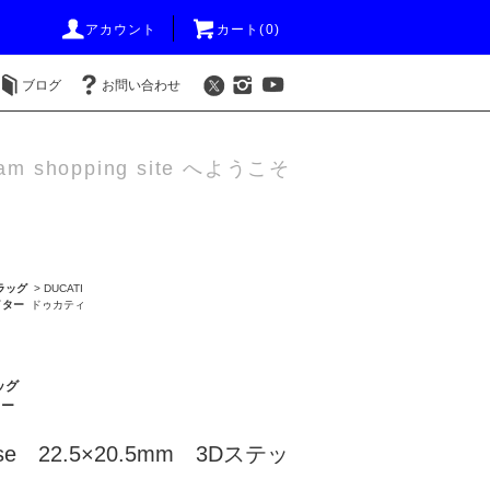
アカウント
カート(0)
ブログ
お問い合わせ
am shopping site へようこそ
ラッグ
>
DUCATI
イター
ドゥカティ
ッグ
ター
e 22.5×20.5mm 3Dステッ