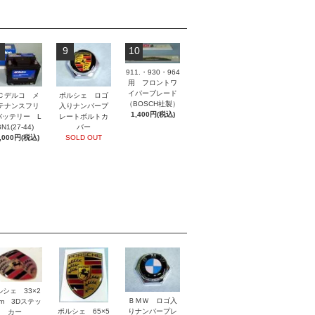
9
10
911.・930・964
用 フロントワ
イパーブレード
ポルシェ ロゴ
Ｃデルコ メ
（BOSCH社製）
入りナンバープ
テナンスフリ
1,400円(税込)
レートボルトカ
バッテリー L
バー
N1(27-44)
SOLD OUT
,000円(税込)
ルシェ 33×2
ＢＭＷ ロゴ入
mm 3Dステッ
ポルシェ 65×5
りナンバープレ
カー