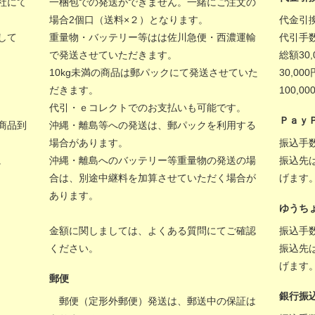
社にて
一梱包での発送ができません。一緒にご注文の
場合2個口（送料×２）となります。
代金引
して
重量物・バッテリー等はは佐川急便・西濃運輸
代引手
で発送させていただきます。
総額30
10kg未満の商品は郵パックにて発送させていた
30,00
だきます。
100,
代引・ｅコレクトでのお支払いも可能です。
Ｐａｙ
商品到
沖縄・離島等への発送は、郵パックを利用する
場合があります。
振込手
。
沖縄・離島へのバッテリー等重量物の発送の場
振込先
合は、別途中継料を加算させていただく場合が
げます
あります。
ゆうち
金額に関しましては、
よくある質問
にてご確認
振込手
ください。
振込先
げます
郵便
銀行振
郵便（定形外郵便）発送は、郵送中の保証は