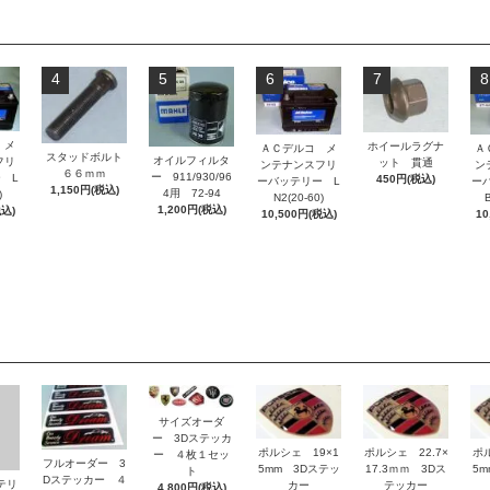
4
5
6
7
8
 メ
ホイールラグナ
ＡＣデルコ メ
Ａ
スタッドボルト
オイルフィルタ
フリ
ット 貫通
ンテナンスフリ
ン
６６ｍｍ
ー 911/930/96
 L
450円(税込)
ーバッテリー L
ー
1,150円(税込)
4用 72-94
)
N2(20-60)
B
1,200円(税込)
税込)
10,500円(税込)
10
サイズオーダ
ー 3Dステッカ
ポルシェ 19×1
ポルシェ 22.7×
ポ
ー ４枚１セッ
フルオーダー 3
5mm 3Dステッ
17.3ｍｍ 3Dス
5
ト
Dステッカー ４
ッテリ
カー
テッカー
4,800円(税込)