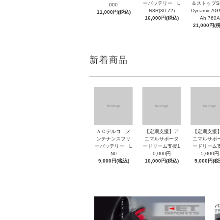
ーバッテリー L
＆ストップSil
000
N3R(30-72)
Dynamic AG
11,000円(税込)
16,000円(税込)
Ah 760A
21,000円(
新着商品
ＡＣデルコ メ
【定期支援】ア
【定期支援
ンテナンスフリ
ニマルサポータ
ニマルサポ
ーバッテリー L
ードリーム支援1
ードリーム
N0
0,000円
5,000円
9,000円(税込)
10,000円(税込)
5,000円(税