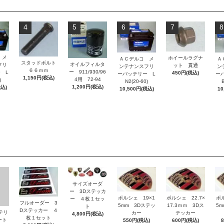
4
5
6
7
8
 メ
ホイールラグナ
ＡＣデルコ メ
Ａ
スタッドボルト
オイルフィルタ
フリ
ット 貫通
ンテナンスフリ
ン
６６ｍｍ
ー 911/930/96
 L
450円(税込)
ーバッテリー L
ー
1,150円(税込)
4用 72-94
)
N2(20-60)
B
1,200円(税込)
税込)
10,500円(税込)
10
サイズオーダ
ー 3Dステッカ
ポルシェ 19×1
ポルシェ 22.7×
ポ
ー ４枚１セッ
フルオーダー 3
5mm 3Dステッ
17.3ｍｍ 3Dス
5
ト
Dステッカー ４
ッテリ
カー
テッカー
4,800円(税込)
枚１セット
ート
550円(税込)
600円(税込)