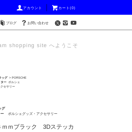
アカウント
カート(0)
ブログ
お問い合わせ
am shopping site へようこそ
ラッグ
>
PORSCHE
イター
ポルシェ
アクセサリー
ッグ
ター
ポルシェグッズ・アクセサリー
６ｍｍブラック 3Dステッカ