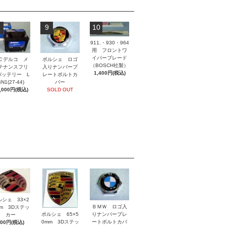
9
10
911.・930・964
用 フロントワ
イパーブレード
ポルシェ ロゴ
Ｃデルコ メ
（BOSCH社製）
入りナンバープ
テナンスフリ
1,400円(税込)
レートボルトカ
バッテリー L
バー
N1(27-44)
SOLD OUT
,000円(税込)
ルシェ 33×2
ＢＭＷ ロゴ入
mm 3Dステッ
ポルシェ 65×5
りナンバープレ
カー
0mm 3Dステッ
ートボルトカバ
800円(税込)