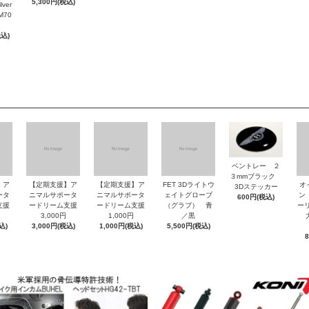
5,300円(税込)
ver
M70
税込)
ベントレー ２
３mmブラック
】ア
【定期支援】ア
【定期支援】ア
FET 3Dライトウ
オ
3Dステッカー
ータ
ニマルサポータ
ニマルサポータ
ェイトグローブ
ン
600円(税込)
支援
ードリーム支援
ードリーム支援
（グラブ） 青
ーリ
3,000円
1,000円
／黒
大
込)
3,000円(税込)
1,000円(税込)
5,500円(税込)