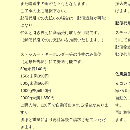
また輸送中の追跡も不可となります。
振込先
ご了承の上ご選択下さい。
げます
郵便代引での支払いの場合は、郵便追跡が可能
郵便代
になり、
代金と引き換えに商品受け取りが可能です。
ステッ
（郵便代引でのお支払いを推奨いたします。）
引にて
郵便物
ステッカー・キーホルダー等の小物のみ郵便
郵便代
（定形外郵便）にて発送可能です。
50g未満140円
佐川急
150g未満390円
500g未満660円
ｅコレ
1000g未満920円
額×5
2000g未満1,350円
自動的
ご購入時、120円で自動算出される場合がありま
す。
すが、
再計算
後ほど重量により再計算後ご請求させていただ
ます。
きます。