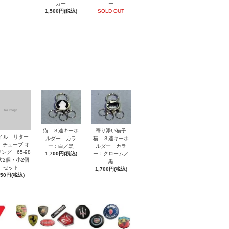
カー
ー
1,500円(税込)
SOLD OUT
猫 ３連キーホ
寄り添い猫子
イル リター
ルダー カラ
猫 ３連キーホ
 チューブ オ
ー：白／黒
ルダー カラ
ング 65-98
1,700円(税込)
ー：クローム／
2個・小2個
黒
セット
1,700円(税込)
850円(税込)