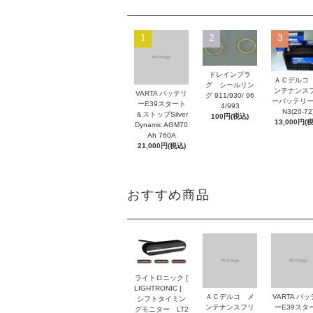
1
2
3
ドレインプラ
ＡＣデルコ
グ シールリン
ンテナンス
VARTA バッテリ
グ 911/930/ 96
ーバッテリー
ーE39スタート
4/993
N3(20-72
＆ストップSilver
100円(税込)
13,000円(
Dynamic AGM70
Ah 760A
21,000円(税込)
おすすめ商品
ライトロニック [
LIGHTRONIC ]
ＡＣデルコ メ
VARTA バ
シフトタイミン
ンテナンスフリ
ーE39スタ
グモニター LT2