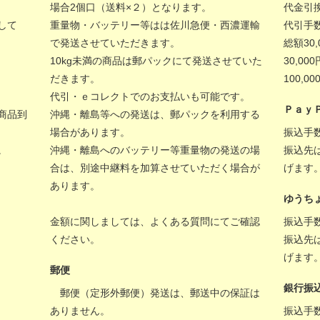
場合2個口（送料×２）となります。
代金引
して
重量物・バッテリー等はは佐川急便・西濃運輸
代引手
で発送させていただきます。
総額30
10kg未満の商品は郵パックにて発送させていた
30,00
だきます。
100,
代引・ｅコレクトでのお支払いも可能です。
Ｐａｙ
商品到
沖縄・離島等への発送は、郵パックを利用する
場合があります。
振込手
。
沖縄・離島へのバッテリー等重量物の発送の場
振込先
合は、別途中継料を加算させていただく場合が
げます
あります。
ゆうち
金額に関しましては、
よくある質問
にてご確認
振込手
ください。
振込先
げます
郵便
銀行振
郵便（定形外郵便）発送は、郵送中の保証は
ありません。
振込手