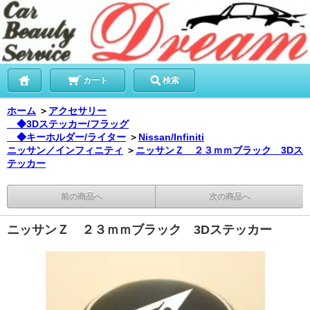
カート
検索
ホーム
＞
アクセサリー
◆3Dステッカー/フラッグ
◆キーホルダー/ライター
＞
Nissan/Infiniti
ニッサン／インフィニティ
＞
ニッサンＺ ２３ｍｍブラック 3Dス
テッカー
前の商品へ
次の商品へ
ニッサンＺ ２３ｍｍブラック 3Dステッカー