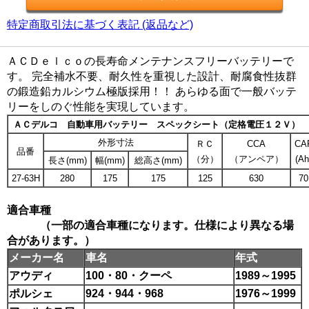
特定商取引法に基づく表記 (返品など)
ＡＣＤｅｌｃｏの長寿命メンテナンスフリーバッテリーで
す。 完全補水不要、耐久性を重視した設計、耐腐食性抜群
の鍛造鉛カルシウム極版採用！！ あらゆる面で一般バッテ
リーをしのぐ性能を実現しています。
ＡＣデルコ 自動車用バッテリー スペックシート（定格電圧１２Ｖ）
外形寸法
ＲＣ
CCA
CA
品番
（分）
（アンペア）
(Ah
長さ(mm)
幅(mm)
総高さ(mm)
27-63H
280
175
175
125
630
70
適合車種
（一部の適合車種になります。仕様により異なる場
合があります。）
メーカー名
車名
年式
アウディ
100・80・クーペ
1989～1995
ポルシェ
924・944・968
1976～1999