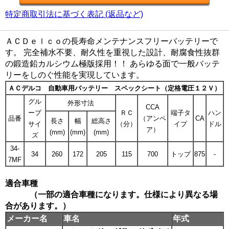
特定商取引法に基づく表記 (返品など)
ＡＣＤｅｌｃｏの長寿命メンテナンスフリーバッテリーで
す。 完全補水不要、耐久性を重視した設計、耐腐食性抜群
の鍛造鉛カルシウム極版採用！！ あらゆる面で一般バッテ
リーをしのぐ性能を実現しています。
ＡＣデルコ 自動車用バッテリー スペックシート（定格電圧１２Ｖ）
グル
外形寸法
CCA
ープ
ＲＣ
端子タ
ハン
品番
（アンペ
CA
長さ
幅
総高さ
サイ
（分）
イプ
ドル
ア）
(mm)
(mm)
(mm)
ズ
34-
34
260
172
205
115
700
トップ
875
-
7MF
適合車種
（一部の適合車種になります。仕様により異なる場
合があります。）
メーカー名
車名
年式