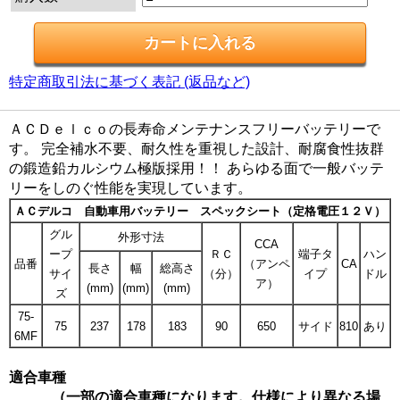
特定商取引法に基づく表記 (返品など)
ＡＣＤｅｌｃｏの長寿命メンテナンスフリーバッテリーで
す。 完全補水不要、耐久性を重視した設計、耐腐食性抜群
の鍛造鉛カルシウム極版採用！！ あらゆる面で一般バッテ
リーをしのぐ性能を実現しています。
ＡＣデルコ 自動車用バッテリー スペックシート（定格電圧１２Ｖ）
グル
外形寸法
CCA
ープ
ＲＣ
端子タ
ハン
品番
（アンペ
CA
長さ
幅
総高さ
サイ
（分）
イプ
ドル
ア）
(mm)
(mm)
(mm)
ズ
75-
75
237
178
183
90
650
サイド
810
あり
6MF
適合車種
（一部の適合車種になります。仕様により異なる場