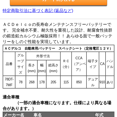
特定商取引法に基づく表記 (返品など)
ＡＣＤｅｌｃｏの長寿命メンテナンスフリーバッテリーで
す。 完全補水不要、耐久性を重視した設計、耐腐食性抜群
の鍛造鉛カルシウム極版採用！！ あらゆる面で一般バッテ
リーをしのぐ性能を実現しています。
ＡＣデルコ 自動車用バッテリー スペックシート（定格電圧１２Ｖ）
グル
外形寸法
CCA
ープ
ＲＣ
端子タ
ハン
品番
（アンペ
CA
長さ
幅
総高さ
サイ
（分）
イプ
ドル
ア）
(mm)
(mm)
(mm)
ズ
78DT-
デュア
78
268
178
205
115
850
910
あり
7MF
ル
適合車種
（一部の適合車種になります。仕様により異なる場
合があります。）
メーカー名
車名
年式