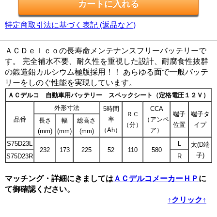
特定商取引法に基づく表記 (返品など)
ＡＣＤｅｌｃｏの長寿命メンテナンスフリーバッテリーで
す。 完全補水不要、耐久性を重視した設計、耐腐食性抜群
の鍛造鉛カルシウム極版採用！！ あらゆる面で一般バッテ
リーをしのぐ性能を実現しています。
ＡＣデルコ 自動車用バッテリー スペックシート（定格電圧１２Ｖ）
外形寸法
5時間
CCA
ＲＣ
端子
端子タ
品番
率
（アンペ
長さ
幅
総高さ
（分）
位置
イプ
（Ah）
ア）
(mm)
(mm)
(mm)
S75D23L
L
太(D端
232
173
225
52
110
580
子)
S75D23R
R
マッチング・詳細にきましては
ＡＣデルコメーカーＨＰ
に
て御確認ください。
↑クリック↑