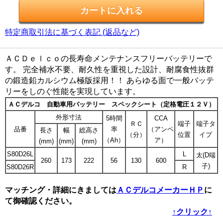
特定商取引法に基づく表記 (返品など)
ＡＣＤｅｌｃｏの長寿命メンテナンスフリーバッテリーで
す。 完全補水不要、耐久性を重視した設計、耐腐食性抜群
の鍛造鉛カルシウム極版採用！！ あらゆる面で一般バッテ
リーをしのぐ性能を実現しています。
ＡＣデルコ 自動車用バッテリー スペックシート（定格電圧１２Ｖ）
外形寸法
5時間
CCA
ＲＣ
端子
端子タ
品番
率
（アンペ
長さ
幅
総高さ
（分）
位置
イプ
（Ah）
ア）
(mm)
(mm)
(mm)
S80D26L
L
太(D端
260
173
222
56
130
600
子)
S80D26R
R
マッチング・詳細にきましては
ＡＣデルコメーカーＨＰ
に
て御確認ください。
↑クリック↑