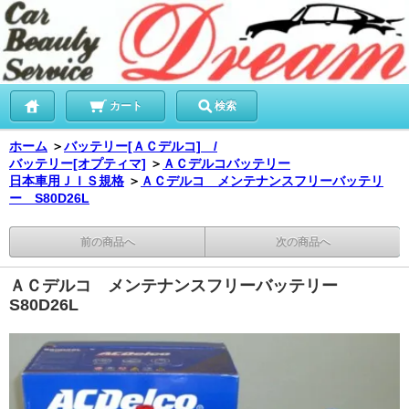
カート
検索
ホーム
＞
バッテリー[ＡＣデルコ] /
バッテリー[オプティマ]
＞
ＡＣデルコバッテリー
日本車用ＪＩＳ規格
＞
ＡＣデルコ メンテナンスフリーバッテリ
ー S80D26L
前の商品へ
次の商品へ
ＡＣデルコ メンテナンスフリーバッテリー
S80D26L