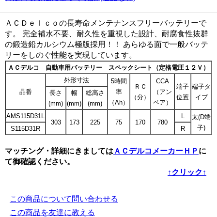
ＡＣＤｅｌｃｏの長寿命メンテナンスフリーバッテリーで
す。 完全補水不要、耐久性を重視した設計、耐腐食性抜群
の鍛造鉛カルシウム極版採用！！ あらゆる面で一般バッテ
リーをしのぐ性能を実現しています。
ＡＣデルコ 自動車用バッテリー スペックシート（定格電圧１２Ｖ）
外形寸法
5時間
CCA
ＲＣ
端子
端子タ
品番
率
（アン
長さ
幅
総高さ
（分）
位置
イプ
（Ah）
ペア）
(mm)
(mm)
(mm)
AMS115D31L
L
太(D端
303
173
225
75
170
780
子)
S115D31R
R
マッチング・詳細にきましては
ＡＣデルコメーカーＨＰ
に
て御確認ください。
↑クリック↑
この商品について問い合わせる
この商品を友達に教える