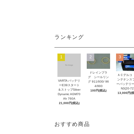
ランキング
1
2
3
ドレインプラ
ＡＣデルコ
グ シールリン
ンテナンス
VARTA バッテリ
グ 911/930/ 96
ーバッテリー
ーE39スタート
4/993
N3(20-72
＆ストップSilver
100円(税込)
13,000円(
Dynamic AGM70
Ah 760A
21,000円(税込)
おすすめ商品