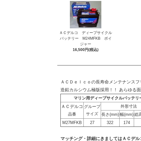
ＡＣデルコ ディープサイクル
バッテリー M24MFKB ボイ
ジャー
16,500円(税込)
ＡＣＤｅｌｃｏの長寿命メンテナンスフ
造鉛カルシウム極版採用！！ あらゆる
マリン用ディープサイクルバッテリ
ＡＣデルコ
外形寸法
グループ
サイズ
品番
長さ(mm)
幅(mm)
総高
M27MFKB
27
322
174
マッチング・詳細にきましては
ＡＣデル