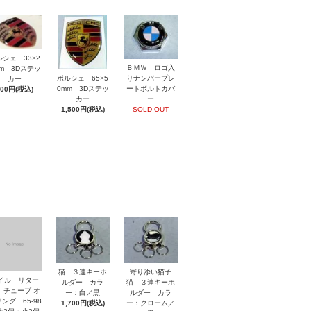
ルシェ 33×2
ＢＭＷ ロゴ入
mm 3Dステッ
ポルシェ 65×5
りナンバープレ
カー
0mm 3Dステッ
ートボルトカバ
800円(税込)
カー
ー
1,500円(税込)
SOLD OUT
猫 ３連キーホ
寄り添い猫子
イル リター
ルダー カラ
猫 ３連キーホ
 チューブ オ
ー：白／黒
ルダー カラ
ング 65-98
1,700円(税込)
ー：クローム／