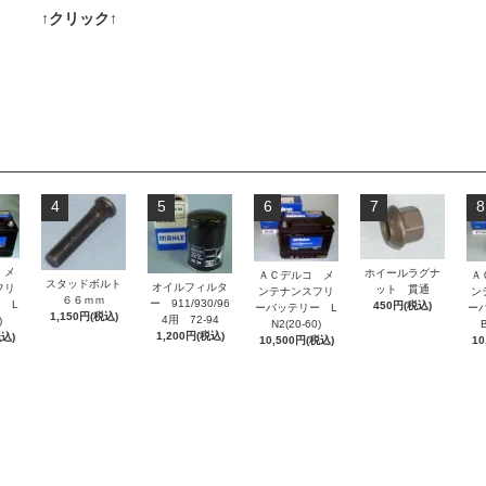
↑クリック↑
4
5
6
7
8
 メ
ホイールラグナ
ＡＣデルコ メ
Ａ
スタッドボルト
オイルフィルタ
フリ
ット 貫通
ンテナンスフリ
ン
６６ｍｍ
ー 911/930/96
 L
450円(税込)
ーバッテリー L
ー
1,150円(税込)
4用 72-94
)
N2(20-60)
B
1,200円(税込)
税込)
10,500円(税込)
10