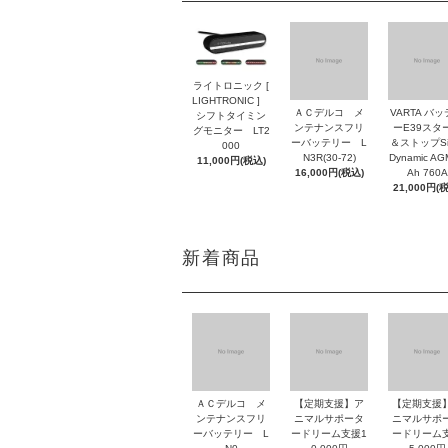
ライトロニック [
LIGHTRONIC ]
ＡＣデルコ メ
VARTA バ
シフトタイミン
ンテナンスフリ
ーE39スタ
グモニター LT2
ーバッテリー L
＆ストップSil
000
N3R(30-72)
Dynamic AG
11,000円(税込)
16,000円(税込)
Ah 760A
21,000円(
新着商品
ＡＣデルコ メ
【定期支援】ア
【定期支援
ンテナンスフリ
ニマルサポータ
ニマルサポ
ーバッテリー L
ードリーム支援1
ードリーム