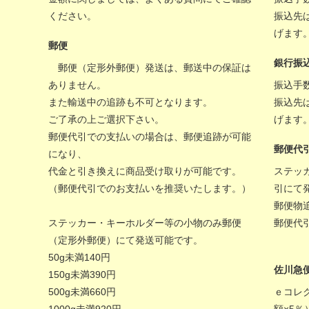
ください。
振込先
げます
郵便
銀行振
郵便（定形外郵便）発送は、郵送中の保証は
ありません。
振込手
また輸送中の追跡も不可となります。
振込先
ご了承の上ご選択下さい。
げます
郵便代引での支払いの場合は、郵便追跡が可能
郵便代
になり、
代金と引き換えに商品受け取りが可能です。
ステッ
（郵便代引でのお支払いを推奨いたします。）
引にて
郵便物
ステッカー・キーホルダー等の小物のみ郵便
郵便代
（定形外郵便）にて発送可能です。
50g未満140円
佐川急
150g未満390円
500g未満660円
ｅコレ