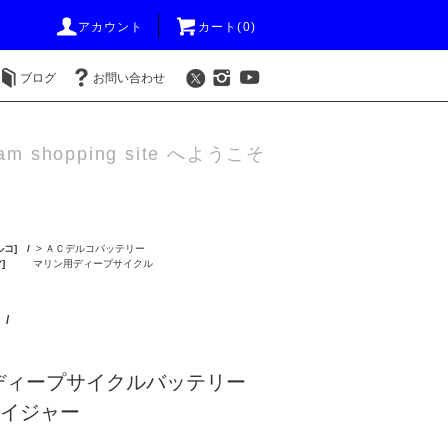
アカウント
カート(0)
ブログ
お問い合わせ
am shopping site へようこそ
コ] /
>
ＡＣデルコバッテリー
]
マリン用ディープサイクル
/
ディープサイクルバッテリー
ボイジャー