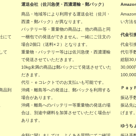
運送会社（佐川急便・西濃運輸・郵パック）
Amazon
商品・地域等により利用する運送会社（佐川・
Amaz
西濃・郵パック）が異なります。
い方法
バッテリー等・重量物の商品は、他の商品と同
代金引
社にて
一梱包での発送ができません。一緒にご注文の
場合2個口（送料×２）となります。
代金引
して
重量物・バッテリー等はは佐川急便・西濃運輸
代引手
で発送させていただきます。
総額30
10kg未満の商品は郵パックにて発送させていた
30,00
だきます。
100,
代引・ｅコレクトでのお支払いも可能です。
Ｐａｙ
商品到
沖縄・離島等への発送は、郵パックを利用する
場合があります。
振込手
。
沖縄・離島へのバッテリー等重量物の発送の場
振込先
合は、別途中継料を加算させていただく場合が
げます
あります。
ゆうち
金額に関しましては、
よくある質問
にてご確認
振込手