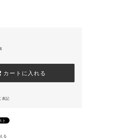
)
個
カートに入れる
く表記
える