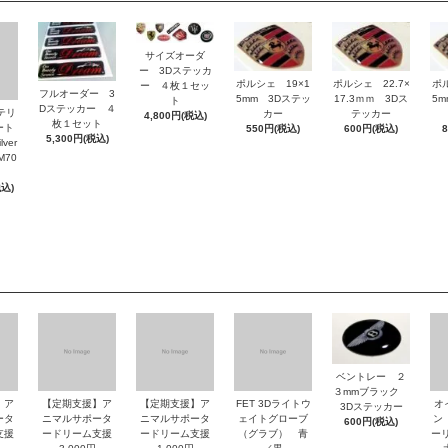
サイズオーダ
ー 3Dステッカ
ポルシェ 19×1
ポルシェ 22.7×
ポ
ー ４枚１セッ
フルオーダー 3
5mm 3Dステッ
17.3ｍｍ 3Dス
5
ト
Dステッカー ４
ッテリ
カー
テッカー
4,800円(税込)
枚１セット
ート
550円(税込)
600円(税込)
5,300円(税込)
ver
M70
税込)
ベントレー ２
３mmブラック
】ア
【定期支援】ア
【定期支援】ア
FET 3Dライトウ
オ
3Dステッカー
ータ
ニマルサポータ
ニマルサポータ
ェイトグローブ
ン
600円(税込)
支援
ードリーム支援
ードリーム支援
（グラブ） 青
ーリ