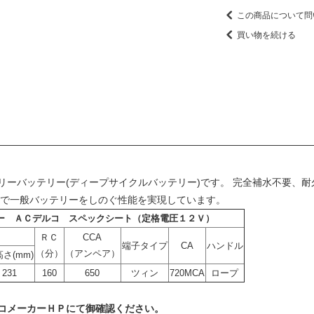
この商品について問
買い物を続ける
リーバッテリー(ディープサイクルバッテリー)です。 完全補水不要、
面で一般バッテリーをしのぐ性能を実現しています。
ー ＡＣデルコ スペックシート（定格電圧１２Ｖ）
ＲＣ
CCA
端子タイプ
CA
ハンドル
（分）
（アンペア）
さ(mm)
231
160
650
ツィン
720MCA
ロープ
コメーカーＨＰ
にて御確認ください。