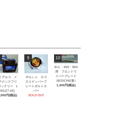
9
10
911.・930・964
用 フロントワ
イパーブレード
ポルシェ ロゴ
Ｃデルコ メ
（BOSCH社製）
入りナンバープ
テナンスフリ
1,400円(税込)
レートボルトカ
バッテリー L
バー
N1(27-44)
SOLD OUT
,000円(税込)