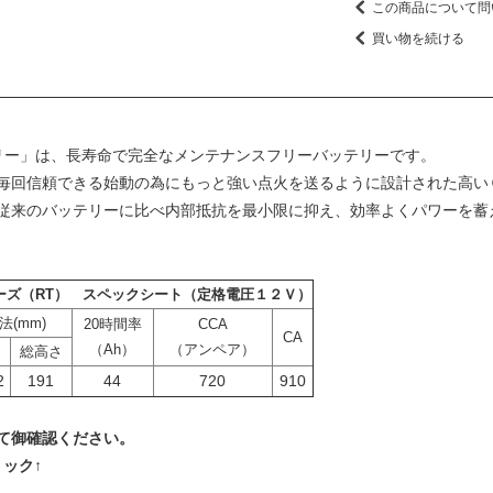
この商品について問
買い物を続ける
バッテリー」は、長寿命で完全なメンテナンスフリーバッテリーです。
毎回信頼できる始動の為にもっと強い点火を送るように設計された高い
従来のバッテリーに比べ内部抵抗を最小限に抑え、効率よくパワーを蓄
ーズ（RT） スペックシート（定格電圧１２Ｖ）
法(mm)
20時間率
CCA
CA
（Ah）
（アンペア）
総高さ
2
191
44
720
910
て御確認ください。
リック↑