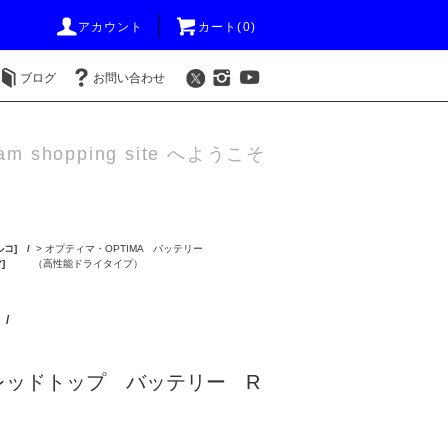
アカウント
カート(0)
ブログ
お問い合わせ
am shopping site へようこそ
コ] /
>
オプティマ・OPTIMA バッテリー
]
（高性能ドライタイプ）
/
レッドトップ バッテリー R