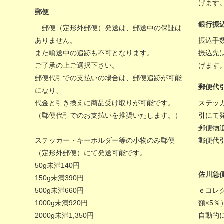
げます
郵便
銀行振
郵便（定形外郵便）発送は、郵送中の保証は
ありません。
振込手
また輸送中の追跡も不可となります。
振込先
ご了承の上ご選択下さい。
げます
郵便代引での支払いの場合は、郵便追跡が可能
郵便代
になり、
代金と引き換えに商品受け取りが可能です。
ステッ
（郵便代引でのお支払いを推奨いたします。）
引にて
郵便物
ステッカー・キーホルダー等の小物のみ郵便
郵便代
（定形外郵便）にて発送可能です。
50g未満140円
佐川急
150g未満390円
500g未満660円
ｅコレ
1000g未満920円
額×5
2000g未満1,350円
自動的