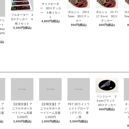
サイズオーダ
ー 3Dステッカ
ポルシェ 19×1
ポルシェ 22.7×
ポ
ー ４枚１セッ
フルオーダー 3
5mm 3Dステッ
17.3ｍｍ 3Dス
5
ト
Dステッカー ４
ッテリ
カー
テッカー
4,800円(税込)
枚１セット
ート
550円(税込)
600円(税込)
5,300円(税込)
ver
M70
税込)
ベントレー ２
３mmブラック
】ア
【定期支援】ア
【定期支援】ア
FET 3Dライトウ
オ
3Dステッカー
ータ
ニマルサポータ
ニマルサポータ
ェイトグローブ
ン
600円(税込)
支援
ードリーム支援
ードリーム支援
（グラブ） 青
ーリ
3,000円
1,000円
／黒
大
込)
3,000円(税込)
1,000円(税込)
5,500円(税込)