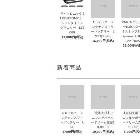
ライトロニック [
LIGHTRONIC ]
ＡＣデルコ メ
VARTA バ
シフトタイミン
ンテナンスフリ
ーE39スタ
グモニター LT2
ーバッテリー L
＆ストップSil
000
N3R(30-72)
Dynamic AG
11,000円(税込)
16,000円(税込)
Ah 760A
21,000円(
新着商品
ＡＣデルコ メ
【定期支援】ア
【定期支援
ンテナンスフリ
ニマルサポータ
ニマルサポ
ーバッテリー L
ードリーム支援1
ードリーム
N0
0,000円
5,000円
9,000円(税込)
10,000円(税込)
5,000円(税