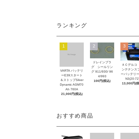
ランキング
1
2
3
ドレインプラ
ＡＣデルコ
グ シールリン
ンテナンス
VARTA バッテリ
グ 911/930/ 96
ーバッテリー
ーE39スタート
4/993
N3(20-72
＆ストップSilver
100円(税込)
13,000円(
Dynamic AGM70
Ah 760A
21,000円(税込)
おすすめ商品