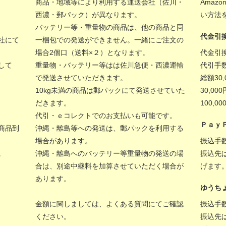
商品・地域等により利用する運送会社（佐川・
Amaz
西濃・郵パック）が異なります。
い方法
バッテリー等・重量物の商品は、他の商品と同
代金引
社にて
一梱包での発送ができません。一緒にご注文の
場合2個口（送料×２）となります。
代金引
して
重量物・バッテリー等はは佐川急便・西濃運輸
代引手
で発送させていただきます。
総額30
10kg未満の商品は郵パックにて発送させていた
30,00
だきます。
100,
代引・ｅコレクトでのお支払いも可能です。
Ｐａｙ
商品到
沖縄・離島等への発送は、郵パックを利用する
場合があります。
振込手
。
沖縄・離島へのバッテリー等重量物の発送の場
振込先
合は、別途中継料を加算させていただく場合が
げます
あります。
ゆうち
金額に関しましては、
よくある質問
にてご確認
振込手
ください。
振込先