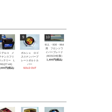
9
10
911.・930・964
用 フロントワ
イパーブレード
ポルシェ ロゴ
Ｃデルコ メ
（BOSCH社製）
入りナンバープ
テナンスフリ
1,400円(税込)
レートボルトカ
バッテリー L
バー
N1(27-44)
SOLD OUT
,000円(税込)