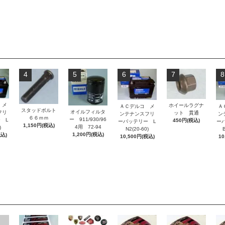
4
5
6
7
8
 メ
ホイールラグナ
ＡＣデルコ メ
Ａ
スタッドボルト
オイルフィルタ
フリ
ット 貫通
ンテナンスフリ
ン
６６ｍｍ
ー 911/930/96
 L
450円(税込)
ーバッテリー L
ー
1,150円(税込)
4用 72-94
)
N2(20-60)
B
1,200円(税込)
税込)
10,500円(税込)
10