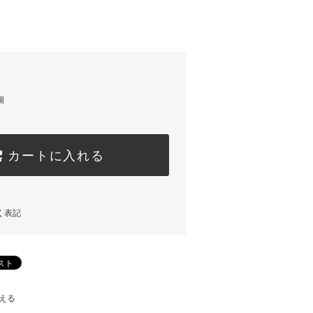
)
個
カートに入れる
く表記
える