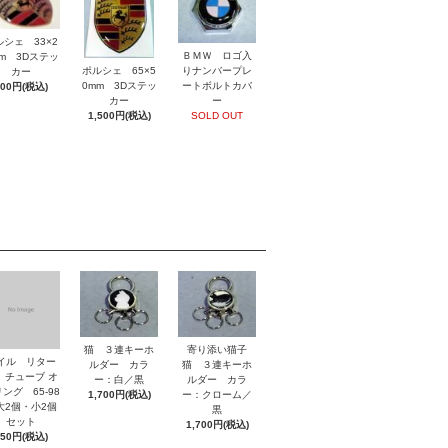
ルシェ 33×2
ＢＭＷ ロゴ入
mm 3Dステッ
ポルシェ 65×5
りナンバープレ
カー
0mm 3Dステッ
ートボルトカバ
800円(税込)
カー
ー
1,500円(税込)
SOLD OUT
猫 ３連キーホ
寄り添い猫子
イル リター
ルダー カラ
猫 ３連キーホ
 チューブ オ
ー：白／黒
ルダー カラ
ング 65-98
1,700円(税込)
ー：クローム／
2個・小2個
黒
セット
1,700円(税込)
850円(税込)