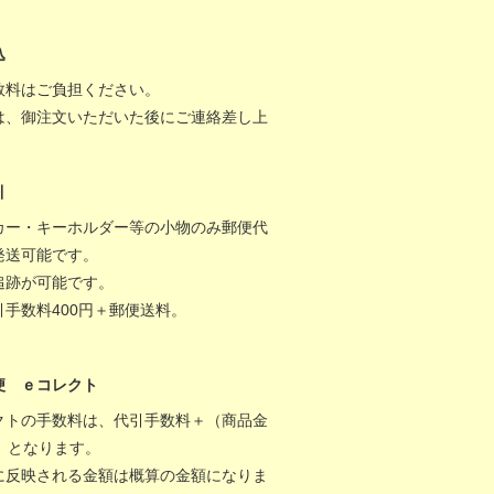
。
込
数料はご負担ください。
は、御注文いただいた後にご連絡差し上
。
引
カー・キーホルダー等の小物のみ郵便代
発送可能です。
追跡が可能です。
引手数料400円＋郵便送料。
便 ｅコレクト
クトの手数料は、代引手数料＋（商品金
％）となります。
に反映される金額は概算の金額になりま