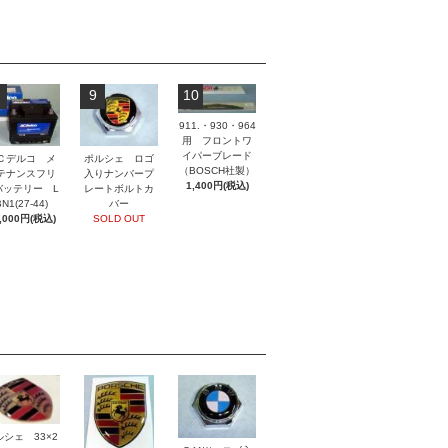
9
10
911.・930・964
用 フロントワ
イパーブレード
ポルシェ ロゴ
Ｃデルコ メ
（BOSCH社製）
入りナンバープ
テナンスフリ
1,400円(税込)
レートボルトカ
バッテリー L
バー
N1(27-44)
SOLD OUT
,000円(税込)
ルシェ 33×2