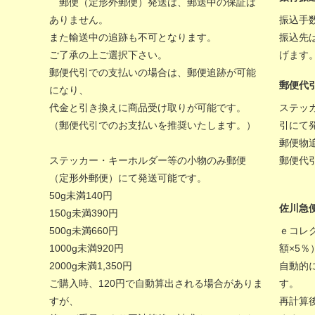
郵便（定形外郵便）発送は、郵送中の保証は
ありません。
振込手
また輸送中の追跡も不可となります。
振込先
ご了承の上ご選択下さい。
げます
郵便代引での支払いの場合は、郵便追跡が可能
郵便代
になり、
代金と引き換えに商品受け取りが可能です。
ステッ
（郵便代引でのお支払いを推奨いたします。）
引にて
郵便物
ステッカー・キーホルダー等の小物のみ郵便
郵便代
（定形外郵便）にて発送可能です。
50g未満140円
佐川急
150g未満390円
500g未満660円
ｅコレ
1000g未満920円
額×5
2000g未満1,350円
自動的
ご購入時、120円で自動算出される場合がありま
す。
すが、
再計算