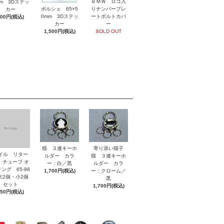
ＢＭＷ ロゴ入
mm 3Dステッ
ポルシェ 65×5
りナンバープレ
カー
0mm 3Dステッ
ートボルトカバ
800円(税込)
カー
ー
1,500円(税込)
SOLD OUT
猫 ３連キーホ
寄り添い猫子
イル リター
ルダー カラ
猫 ３連キーホ
 チューブ オ
ー：白／黒
ルダー カラ
ング 65-98
1,700円(税込)
ー：クローム／
2個・小2個
黒
セット
1,700円(税込)
850円(税込)