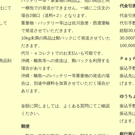
バッテリー等・重量物の商品は、他の商品と同
代金引
社にて
一梱包での発送ができません。一緒にご注文の
場合2個口（送料×２）となります。
代金引
して
重量物・バッテリー等はは佐川急便・西濃運輸
代引手
で発送させていただきます。
総額30
10kg未満の商品は郵パックにて発送させていた
30,00
だきます。
100,
代引・ｅコレクトでのお支払いも可能です。
Ｐａｙ
商品到
沖縄・離島等への発送は、郵パックを利用する
場合があります。
振込手
。
沖縄・離島へのバッテリー等重量物の発送の場
振込先
合は、別途中継料を加算させていただく場合が
げます
あります。
ゆうち
金額に関しましては、
よくある質問
にてご確認
振込手
ください。
振込先
げます
郵便
銀行振