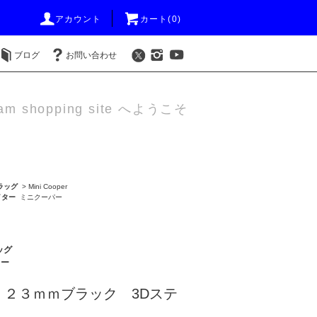
アカウント
カート(0)
ブログ
お問い合わせ
am shopping site へようこそ
ラッグ
>
Mini Cooper
イター
ミニクーパー
ッグ
ター
 ２３ｍｍブラック 3Dステ