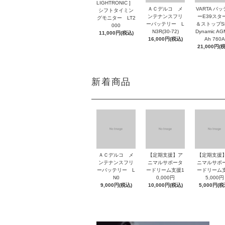
LIGHTRONIC ]
ＡＣデルコ メ
VARTA バ
シフトタイミン
ンテナンスフリ
ーE39スタ
グモニター LT2
ーバッテリー L
＆ストップSil
000
N3R(30-72)
Dynamic AG
11,000円(税込)
16,000円(税込)
Ah 760A
21,000円(
新着商品
ＡＣデルコ メ
【定期支援】ア
【定期支援
ンテナンスフリ
ニマルサポータ
ニマルサポ
ーバッテリー L
ードリーム支援1
ードリーム
N0
0,000円
5,000円
9,000円(税込)
10,000円(税込)
5,000円(税