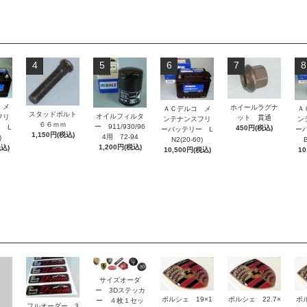
4
5
6
7
8
 メ
ホイールラグナ
ＡＣデルコ メ
Ａ
スタッドボルト
オイルフィルタ
フリ
ット 貫通
ンテナンスフリ
ン
６６ｍｍ
ー 911/930/96
 L
450円(税込)
ーバッテリー L
ー
1,150円(税込)
4用 72-94
)
N2(20-60)
B
1,200円(税込)
税込)
10,500円(税込)
10
サイズオーダ
ー 3Dステッカ
ポルシェ 19×1
ポルシェ 22.7×
ポ
ー ４枚１セッ
フルオーダー 3