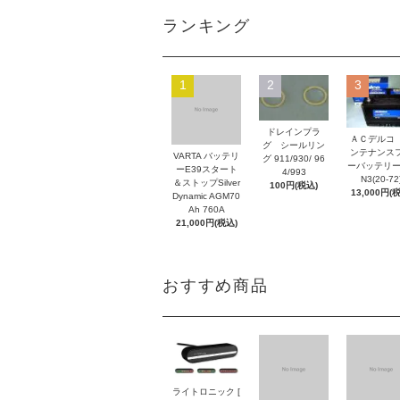
ランキング
1
2
3
ドレインプラ
ＡＣデルコ
グ シールリン
ンテナンス
VARTA バッテリ
グ 911/930/ 96
ーバッテリー
ーE39スタート
4/993
N3(20-72
＆ストップSilver
100円(税込)
13,000円(
Dynamic AGM70
Ah 760A
21,000円(税込)
おすすめ商品
ライトロニック [