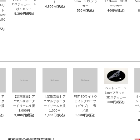
5mm 3Dステッ
17.3ｍｍ 3Dス
5
ト
Dステッカー ４
ッテリ
カー
テッカー
4,800円(税込)
枚１セット
ート
550円(税込)
600円(税込)
5,300円(税込)
ver
M70
税込)
ベントレー ２
３mmブラック
】ア
【定期支援】ア
【定期支援】ア
FET 3Dライトウ
オ
3Dステッカー
ータ
ニマルサポータ
ニマルサポータ
ェイトグローブ
ン
600円(税込)
支援
ードリーム支援
ードリーム支援
（グラブ） 青
ーリ
3,000円
1,000円
／黒
大
込)
3,000円(税込)
1,000円(税込)
5,500円(税込)