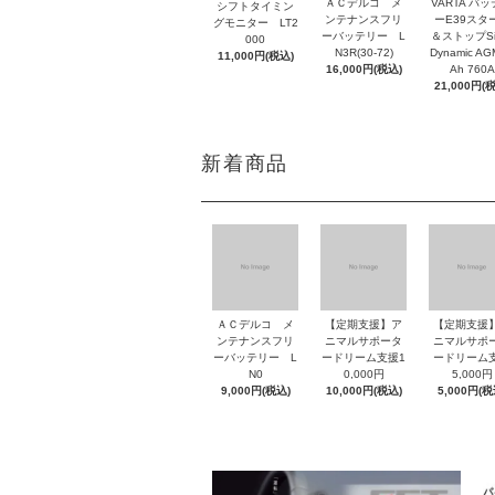
ＡＣデルコ メ
VARTA バ
シフトタイミン
ンテナンスフリ
ーE39スタ
グモニター LT2
ーバッテリー L
＆ストップSil
000
N3R(30-72)
Dynamic AG
11,000円(税込)
16,000円(税込)
Ah 760A
21,000円(
新着商品
ＡＣデルコ メ
【定期支援】ア
【定期支援
ンテナンスフリ
ニマルサポータ
ニマルサポ
ーバッテリー L
ードリーム支援1
ードリーム
N0
0,000円
5,000円
9,000円(税込)
10,000円(税込)
5,000円(税