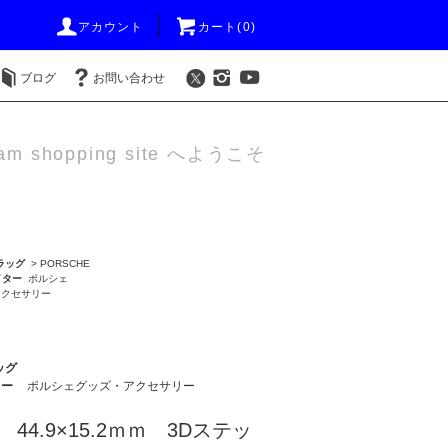
アカウント
カート(0)
ブログ
お問い合わせ
am shopping site へようこそ
ラッグ
>
PORSCHE
イター
ポルシェ
アクセサリー
ッグ
ター
ポルシェグッズ・アクセサリー
 44.9×15.2ｍｍ 3Dステッ