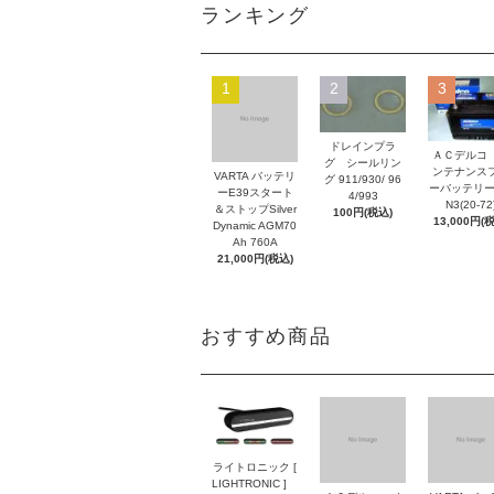
ランキング
1
2
3
ドレインプラ
ＡＣデルコ
グ シールリン
ンテナンス
VARTA バッテリ
グ 911/930/ 96
ーバッテリー
ーE39スタート
4/993
N3(20-72
＆ストップSilver
100円(税込)
13,000円(
Dynamic AGM70
Ah 760A
21,000円(税込)
おすすめ商品
ライトロニック [
LIGHTRONIC ]