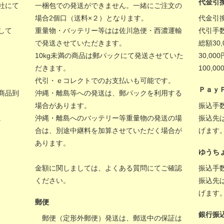
代金引
社にて
一梱包での発送ができません。一緒にご注文の
場合2個口（送料×２）となります。
代金引
して
重量物・バッテリー等はは佐川急便・西濃運輸
代引手
で発送させていただきます。
総額30
10kg未満の商品は郵パックにて発送させていた
30,00
だきます。
100,
代引・ｅコレクトでのお支払いも可能です。
Ｐａｙ
商品到
沖縄・離島等への発送は、郵パックを利用する
場合があります。
振込手
。
沖縄・離島へのバッテリー等重量物の発送の場
振込先
合は、別途中継料を加算させていただく場合が
げます
あります。
ゆうち
金額に関しましては、
よくある質問
にてご確認
振込手
ください。
振込先
げます
郵便
銀行振
郵便（定形外郵便）発送は、郵送中の保証は