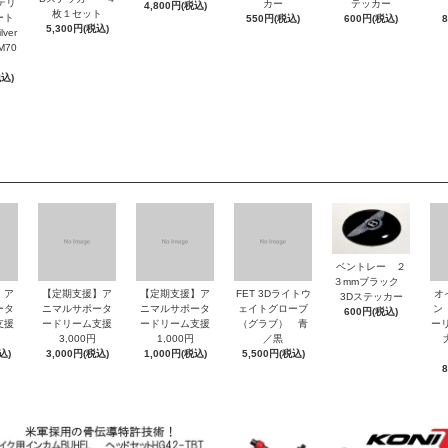
ッテリ
カー
テッカー
4,800円(税込)
枚１セット
ート
550円(税込)
600円(税込)
5,300円(税込)
ver
M70
税込)
ベントレー ２
３mmブラック
】ア
【定期支援】ア
【定期支援】ア
FET 3Dライトウ
オ
3Dステッカー
ータ
ニマルサポータ
ニマルサポータ
ェイトグローブ
ン
600円(税込)
支援
ードリーム支援
ードリーム支援
（グラブ） 青
ーリ
3,000円
1,000円
／黒
大
込)
3,000円(税込)
1,000円(税込)
5,500円(税込)