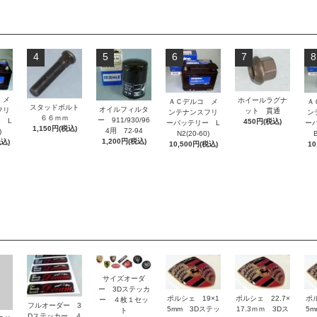
4
5
6
7
8
 メ
ホイールラグナ
ＡＣデルコ メ
Ａ
スタッドボルト
オイルフィルタ
フリ
ット 貫通
ンテナンスフリ
ン
６６ｍｍ
ー 911/930/96
 L
450円(税込)
ーバッテリー L
ー
1,150円(税込)
4用 72-94
)
N2(20-60)
B
1,200円(税込)
税込)
10,500円(税込)
10
サイズオーダ
ー 3Dステッカ
ポルシェ 19×1
ポルシェ 22.7×
ポ
ー ４枚１セッ
フルオーダー 3
5mm 3Dステッ
17.3ｍｍ 3Dス
5
ト
Dステッカー ４