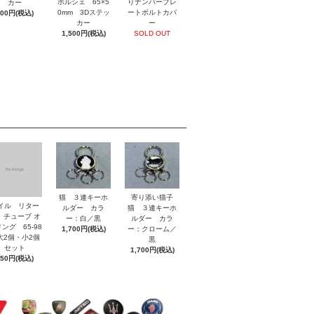
ポルシェ 65×5
りナンバープレ
カー
0mm 3Dステッ
ートボルトカバ
800円(税込)
カー
ー
1,500円(税込)
SOLD OUT
猫 ３連キーホ
寄り添い猫子
イル リター
ルダー カラ
猫 ３連キーホ
 チューブ オ
ー：白／黒
ルダー カラ
ング 65-98
1,700円(税込)
ー：クローム／
2個・小2個
黒
セット
1,700円(税込)
850円(税込)