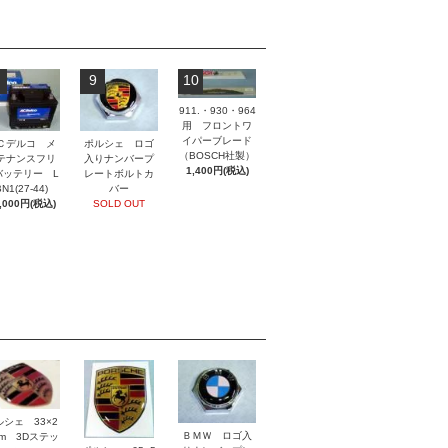
9
10
911.・930・964
用 フロントワ
イパーブレード
ポルシェ ロゴ
Ｃデルコ メ
（BOSCH社製）
入りナンバープ
テナンスフリ
1,400円(税込)
レートボルトカ
バッテリー L
バー
N1(27-44)
SOLD OUT
,000円(税込)
ルシェ 33×2
ＢＭＷ ロゴ入
mm 3Dステッ