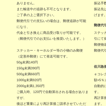
ありません。
振込手
また輸送中の追跡も不可となります。
振込先
ご了承の上ご選択下さい。
げます
郵便代引での支払いの場合は、郵便追跡が可能
郵便代
になり、
代金と引き換えに商品受け取りが可能です。
ステッ
（郵便代引でのお支払いを推奨いたします。）
引にて
郵便物
ステッカー・キーホルダー等の小物のみ郵便
郵便代
（定形外郵便）にて発送可能です。
50g未満140円
佐川急
150g未満390円
500g未満660円
ｅコレ
1000g未満920円
額×5
2000g未満1,350円
自動的
ご購入時、120円で自動算出される場合がありま
す。
すが、
再計算
後ほど重量により再計算後ご請求させていただ
ます。