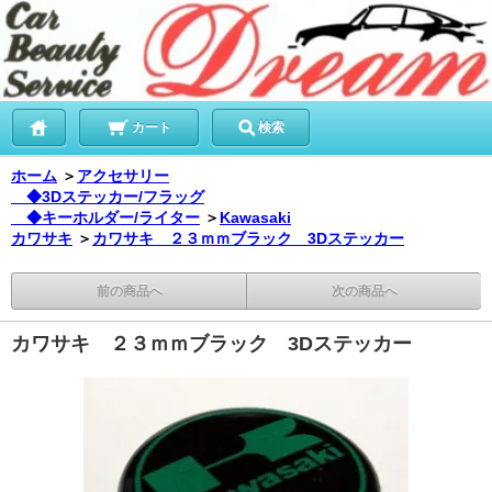
カート
検索
ホーム
＞
アクセサリー
◆3Dステッカー/フラッグ
◆キーホルダー/ライター
＞
Kawasaki
カワサキ
＞
カワサキ ２３ｍｍブラック 3Dステッカー
前の商品へ
次の商品へ
カワサキ ２３ｍｍブラック 3Dステッカー