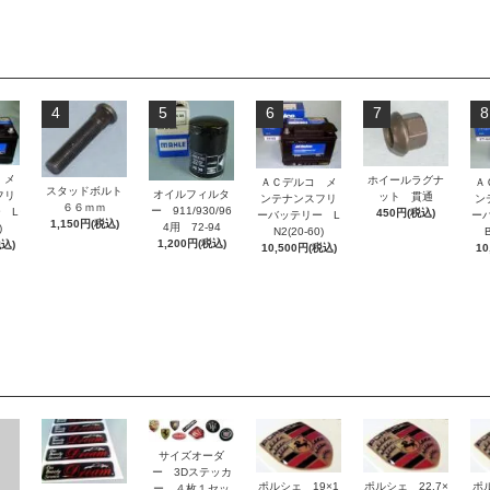
4
5
6
7
8
 メ
ホイールラグナ
ＡＣデルコ メ
Ａ
スタッドボルト
オイルフィルタ
フリ
ット 貫通
ンテナンスフリ
ン
６６ｍｍ
ー 911/930/96
 L
450円(税込)
ーバッテリー L
ー
1,150円(税込)
4用 72-94
)
N2(20-60)
B
1,200円(税込)
税込)
10,500円(税込)
10
サイズオーダ
ー 3Dステッカ
ポルシェ 19×1
ポルシェ 22.7×
ポ
ー ４枚１セッ