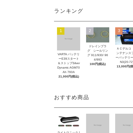
ランキング
1
2
3
ドレインプラ
ＡＣデルコ
グ シールリン
ンテナンス
VARTA バッテリ
グ 911/930/ 96
ーバッテリー
ーE39スタート
4/993
N3(20-72
＆ストップSilver
100円(税込)
13,000円(
Dynamic AGM70
Ah 760A
21,000円(税込)
おすすめ商品
ライトロニック [