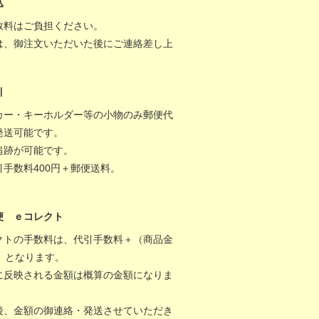
込
数料はご負担ください。
は、御注文いただいた後にご連絡差し上
。
引
カー・キーホルダー等の小物のみ郵便代
発送可能です。
追跡が可能です。
引手数料400円＋郵便送料。
便 ｅコレクト
クトの手数料は、代引手数料＋（商品金
％）となります。
に反映される金額は概算の金額になりま
後、金額の御連絡・発送させていただき