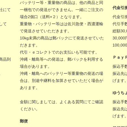
バッテリー等・重量物の商品は、他の商品と同
代金引
社にて
一梱包での発送ができません。一緒にご注文の
場合2個口（送料×２）となります。
代金引
して
重量物・バッテリー等はは佐川急便・西濃運輸
代引手
で発送させていただきます。
総額30
10kg未満の商品は郵パックにて発送させていた
30,00
だきます。
100,
代引・ｅコレクトでのお支払いも可能です。
Ｐａｙ
商品到
沖縄・離島等への発送は、郵パックを利用する
場合があります。
振込手
。
沖縄・離島へのバッテリー等重量物の発送の場
振込先
合は、別途中継料を加算させていただく場合が
げます
あります。
ゆうち
金額に関しましては、
よくある質問
にてご確認
振込手
ください。
振込先
げます
郵便