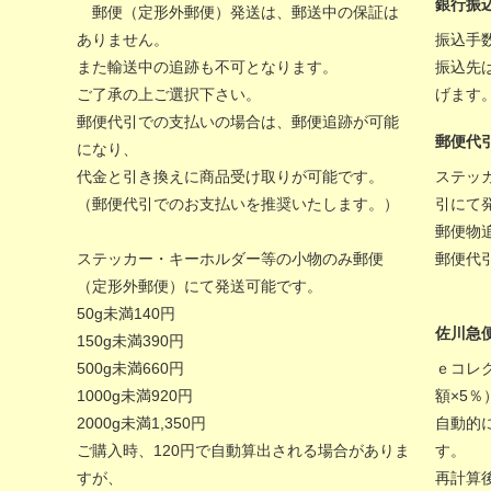
銀行振
郵便（定形外郵便）発送は、郵送中の保証は
ありません。
振込手
また輸送中の追跡も不可となります。
振込先
ご了承の上ご選択下さい。
げます
郵便代引での支払いの場合は、郵便追跡が可能
郵便代
になり、
代金と引き換えに商品受け取りが可能です。
ステッ
（郵便代引でのお支払いを推奨いたします。）
引にて
郵便物
ステッカー・キーホルダー等の小物のみ郵便
郵便代
（定形外郵便）にて発送可能です。
50g未満140円
佐川急
150g未満390円
500g未満660円
ｅコレ
1000g未満920円
額×5
2000g未満1,350円
自動的
ご購入時、120円で自動算出される場合がありま
す。
すが、
再計算