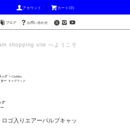
アカウント
カート(0)
ブログ
お問い合わせ
am shopping site へようこそ
ラッグ
>
Cadillac
イター
キャデラック
ッグ
ター
 ロゴ入りエアーバルブキャッ