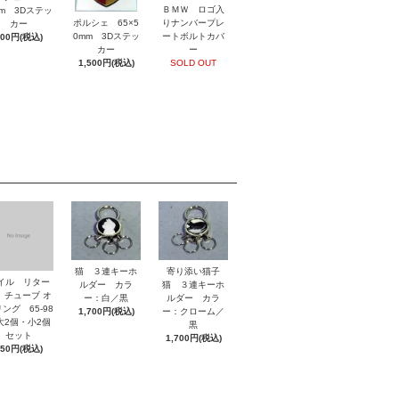
ＢＭＷ ロゴ入
mm 3Dステッ
ポルシェ 65×5
りナンバープレ
カー
0mm 3Dステッ
ートボルトカバ
800円(税込)
カー
ー
1,500円(税込)
SOLD OUT
猫 ３連キーホ
寄り添い猫子
イル リター
ルダー カラ
猫 ３連キーホ
 チューブ オ
ー：白／黒
ルダー カラ
ング 65-98
1,700円(税込)
ー：クローム／
2個・小2個
黒
セット
1,700円(税込)
850円(税込)