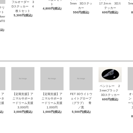
フルオーダー 3
5mm 3Dステッ
17.3ｍｍ 3Dス
5
ト
Dステッカー ４
ッテリ
カー
テッカー
4,800円(税込)
枚１セット
ート
550円(税込)
600円(税込)
5,300円(税込)
ver
M70
税込)
ベントレー ２
３mmブラック
】ア
【定期支援】ア
【定期支援】ア
FET 3Dライトウ
オ
3Dステッカー
ータ
ニマルサポータ
ニマルサポータ
ェイトグローブ
ン
600円(税込)
支援
ードリーム支援
ードリーム支援
（グラブ） 青
ーリ
3,000円
1,000円
／黒
大
込)
3,000円(税込)
1,000円(税込)
5,500円(税込)