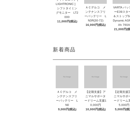
LIGHTRONIC ]
ＡＣデルコ メ
VARTA バ
シフトタイミン
ンテナンスフリ
ーE39スタ
グモニター LT2
ーバッテリー L
＆ストップSil
000
N3R(30-72)
Dynamic AG
11,000円(税込)
16,000円(税込)
Ah 760A
21,000円(
新着商品
ＡＣデルコ メ
【定期支援】ア
【定期支援
ンテナンスフリ
ニマルサポータ
ニマルサポ
ーバッテリー L
ードリーム支援1
ードリーム
N0
0,000円
5,000円
9,000円(税込)
10,000円(税込)
5,000円(税