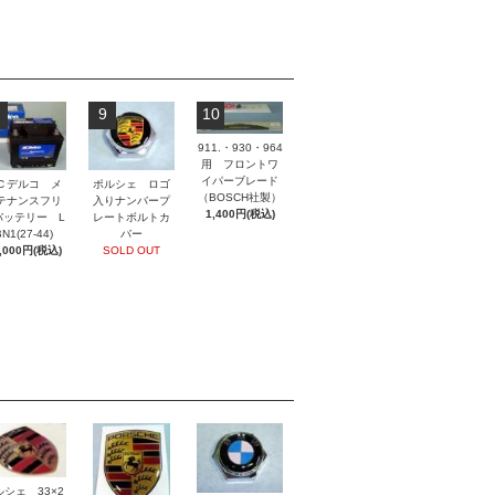
9
10
911.・930・964
用 フロントワ
イパーブレード
ポルシェ ロゴ
Ｃデルコ メ
（BOSCH社製）
入りナンバープ
テナンスフリ
1,400円(税込)
レートボルトカ
バッテリー L
バー
N1(27-44)
SOLD OUT
,000円(税込)
ルシェ 33×2