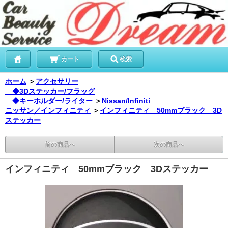
カート
検索
ホーム
＞
アクセサリー
◆3Dステッカー/フラッグ
◆キーホルダー/ライター
＞
Nissan/Infiniti
ニッサン／インフィニティ
＞
インフィニティ 50mmブラック 3D
ステッカー
前の商品へ
次の商品へ
インフィニティ 50mmブラック 3Dステッカー