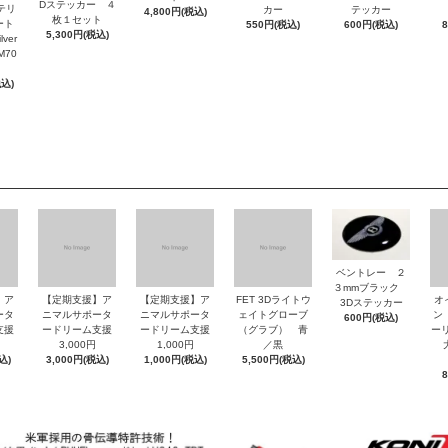
Dステッカー ４
ッテリ
カー
テッカー
4,800円(税込)
枚１セット
ート
550円(税込)
600円(税込)
5,300円(税込)
ver
M70
税込)
ベントレー ２
３mmブラック
】ア
【定期支援】ア
【定期支援】ア
FET 3Dライトウ
オ
3Dステッカー
ータ
ニマルサポータ
ニマルサポータ
ェイトグローブ
ン
600円(税込)
支援
ードリーム支援
ードリーム支援
（グラブ） 青
ーリ
3,000円
1,000円
／黒
大
込)
3,000円(税込)
1,000円(税込)
5,500円(税込)