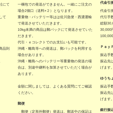
代金引
社にて
一梱包での発送ができません。一緒にご注文の
場合2個口（送料×２）となります。
代金引
して
重量物・バッテリー等はは佐川急便・西濃運輸
代引手
で発送させていただきます。
総額30
10kg未満の商品は郵パックにて発送させていた
30,00
だきます。
100,
代引・ｅコレクトでのお支払いも可能です。
Ｐａｙ
商品到
沖縄・離島等への発送は、郵パックを利用する
場合があります。
振込手
。
沖縄・離島へのバッテリー等重量物の発送の場
振込先
合は、別途中継料を加算させていただく場合が
げます
あります。
ゆうち
金額に関しましては、
よくある質問
にてご確認
振込手
ください。
振込先
げます
郵便
銀行振
郵便（定形外郵便）発送は、郵送中の保証は