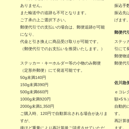
ありません。
振込手
また輸送中の追跡も不可となります。
振込先
ご了承の上ご選択下さい。
げます
郵便代引での支払いの場合は、郵便追跡が可能
郵便代
になり、
代金と引き換えに商品受け取りが可能です。
ステッ
（郵便代引でのお支払いを推奨いたします。）
引にて
郵便物
ステッカー・キーホルダー等の小物のみ郵便
郵便代
（定形外郵便）にて発送可能です。
50g未満140円
佐川急
150g未満390円
500g未満660円
ｅコレ
1000g未満920円
額×5
2000g未満1,350円
自動的
ご購入時、120円で自動算出される場合がありま
す。
すが、
再計算
後ほど重量により再計算後ご請求させていただ
ます。