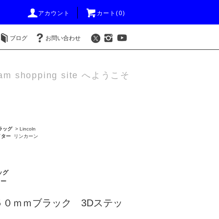
アカウント
カート(0)
ブログ
お問い合わせ
am shopping site へようこそ
ラッグ
>
Lincoln
イター
リンカーン
ッグ
ター
５０ｍｍブラック 3Dステッ