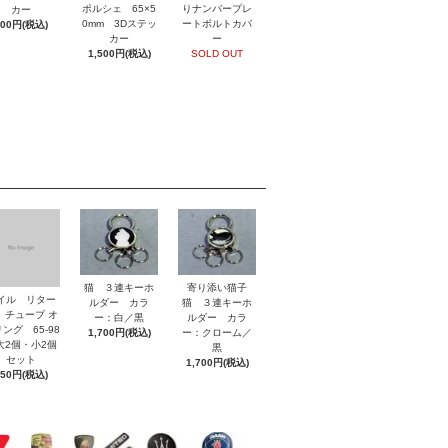
ポルシェ 65×5
りナンバープレ
カー
0mm 3Dステッ
ートボルトカバ
800円(税込)
カー
ー
1,500円(税込)
SOLD OUT
猫 ３連キーホ
寄り添い猫子
イル リター
ルダー カラ
猫 ３連キーホ
 チューブ オ
ー：白／黒
ルダー カラ
ング 65-98
1,700円(税込)
ー：クローム／
2個・小2個
黒
セット
1,700円(税込)
850円(税込)