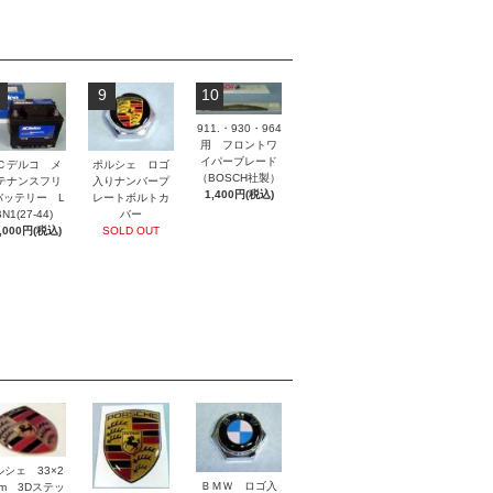
9
10
911.・930・964
用 フロントワ
イパーブレード
ポルシェ ロゴ
Ｃデルコ メ
（BOSCH社製）
入りナンバープ
テナンスフリ
1,400円(税込)
レートボルトカ
バッテリー L
バー
N1(27-44)
SOLD OUT
,000円(税込)
ルシェ 33×2
ＢＭＷ ロゴ入
mm 3Dステッ