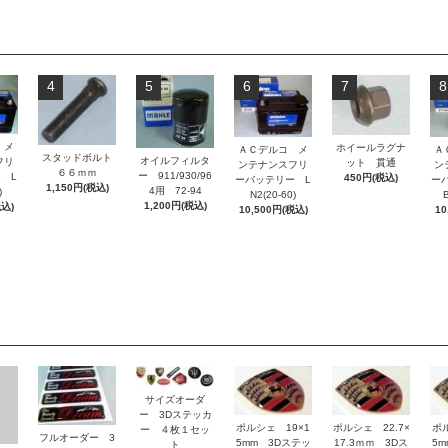
4
5
6
7
8
 メ
ホイールラグナ
ＡＣデルコ メ
Ａ
スタッドボルト
オイルフィルタ
フリ
ット 貫通
ンテナンスフリ
ン
６６ｍｍ
ー 911/930/96
 L
450円(税込)
ーバッテリー L
ー
1,150円(税込)
4用 72-94
)
N2(20-60)
B
1,200円(税込)
税込)
10,500円(税込)
10
サイズオーダ
ー 3Dステッカ
ポルシェ 19×1
ポルシェ 22.7×
ポ
ー ４枚１セッ
フルオーダー 3
5mm 3Dステッ
17.3ｍｍ 3Dス
5
ト