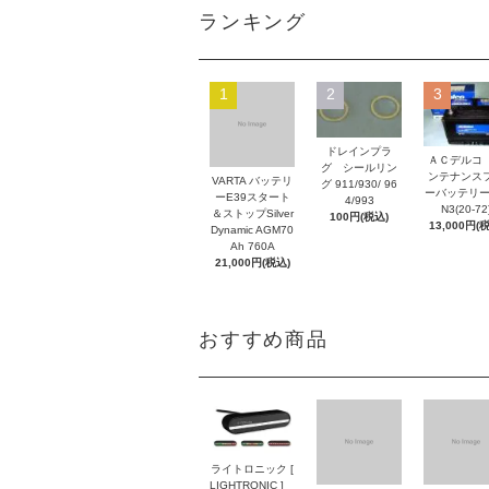
ランキング
1
2
3
ドレインプラ
ＡＣデルコ
グ シールリン
ンテナンス
VARTA バッテリ
グ 911/930/ 96
ーバッテリー
ーE39スタート
4/993
N3(20-72
＆ストップSilver
100円(税込)
13,000円(
Dynamic AGM70
Ah 760A
21,000円(税込)
おすすめ商品
ライトロニック [
LIGHTRONIC ]