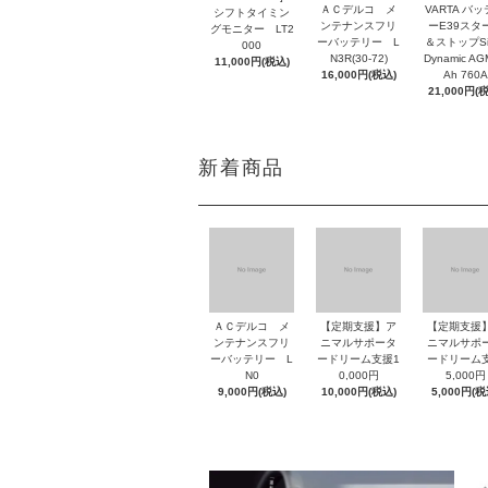
ＡＣデルコ メ
VARTA バ
シフトタイミン
ンテナンスフリ
ーE39スタ
グモニター LT2
ーバッテリー L
＆ストップSil
000
N3R(30-72)
Dynamic AG
11,000円(税込)
16,000円(税込)
Ah 760A
21,000円(
新着商品
ＡＣデルコ メ
【定期支援】ア
【定期支援
ンテナンスフリ
ニマルサポータ
ニマルサポ
ーバッテリー L
ードリーム支援1
ードリーム
N0
0,000円
5,000円
9,000円(税込)
10,000円(税込)
5,000円(税