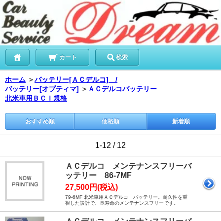
カート
検索
ホーム
＞
バッテリー[ＡＣデルコ] /
バッテリー[オプティマ]
＞
ＡＣデルコバッテリー
北米車用ＢＣＩ規格
おすすめ順
価格順
新着順
1-12 / 12
ＡＣデルコ メンテナンスフリーバ
ッテリー 86-7MF
27,500円(税込)
79-6MF 北米車用ＡＣデルコ バッテリー。耐久性を重
視した設計で、長寿命のメンテナンスフリーです。